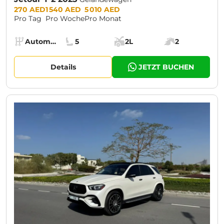
Prices:
270 AED
1 540 AED
5 010 AED
Pro Tag
Pro Woche
Pro Monat
Specs:
Automatik (AT)
5
2L
2
Getriebe:
Sitze:
Kofferraumvolumen:
Motorleistung:
Details
JETZT BUCHEN