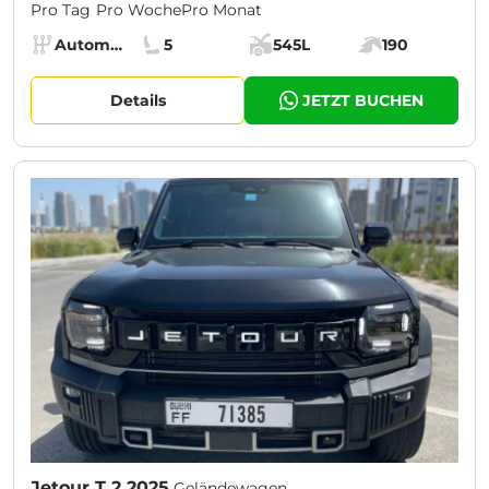
Pro Tag
Pro Woche
Pro Monat
Specs:
Automatik (AT)
5
545L
190
Getriebe:
Sitze:
Kofferraumvolumen:
Motorleistung:
Details
JETZT BUCHEN
Jetour T 2 2025
Geländewagen