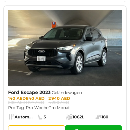
CURRENT PROMOTION:
30% OFF
Ford Escape 2023
Geländewagen
Prices:
140 AED
840 AED
2 940 AED
200 AED
1 197 AED
4 200 AED
Pro Tag
Pro Woche
Pro Monat
Specs:
Automatik (AT)
5
1062L
180
Getriebe:
Sitze:
Kofferraumvolumen:
Motorleistung: