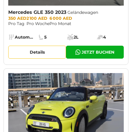
Mercedes GLE 350 2023
Geländewagen
Prices:
350 AED
2 100 AED
6 000 AED
Pro Tag
Pro Woche
Pro Monat
Specs:
Automatik (AT)
5
2L
4
Getriebe:
Sitze:
Kofferraumvolumen:
Motorleistung:
Details
JETZT BUCHEN
CURRENT PROMOTION:
30% OFF