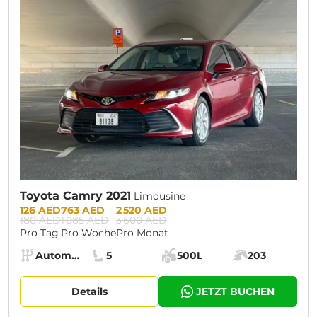
CURRENT PROMOTION:
30% OFF
Toyota Camry 2021
Limousine
Prices:
126 AED
763 AED
2 520 AED
180 AED
1 085 AED
3 600 AED
Pro Tag
Pro Woche
Pro Monat
Specs:
Automatik (AT)
5
500L
203
Getriebe:
Sitze:
Kofferraumvolumen:
Motorleistung:
Details
JETZT BUCHEN