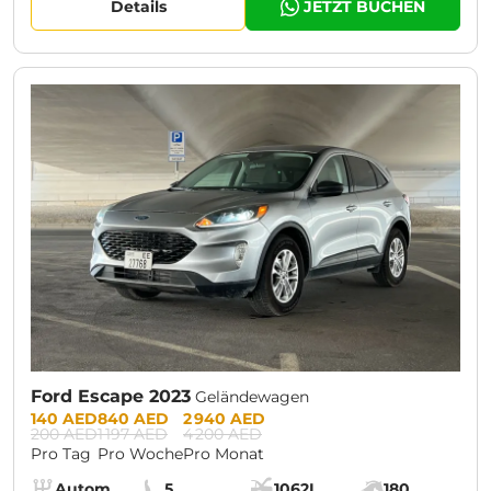
Details
JETZT BUCHEN
CURRENT PROMOTION:
30% OFF
Ford Escape 2023
Geländewagen
Prices:
140 AED
840 AED
2 940 AED
200 AED
1 197 AED
4 200 AED
Pro Tag
Pro Woche
Pro Monat
Specs:
Automatik (AT)
5
1062L
180