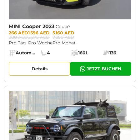
MINI Cooper 2023
Coupé
Prices:
266 AED
1 596 AED
5 160 AED
380 AED
2 275 AED
7 350 AED
Pro Tag
Pro Woche
Pro Monat
Specs:
Automatik (AT)
4
160L
136
Getriebe:
Sitze:
Kofferraumvolumen:
Motorleistung:
Details
JETZT BUCHEN
CURRENT PROMOTION:
30% OFF