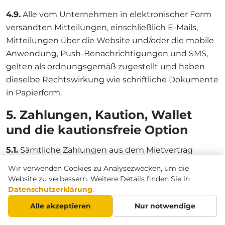
4.9.
Alle vom Unternehmen in elektronischer Form
versandten Mitteilungen, einschließlich E-Mails,
Mitteilungen über die Website und/oder die mobile
Anwendung, Push-Benachrichtigungen und SMS,
gelten als ordnungsgemäß zugestellt und haben
dieselbe Rechtswirkung wie schriftliche Dokumente
in Papierform.
5. Zahlungen, Kaution, Wallet
und die kautionsfreie Option
5.1.
Sämtliche Zahlungen aus dem Mietvertrag
erfolgen in Dirham der Vereinigten Arabischen
Wir verwenden Cookies zu Analysezwecken, um die
Emirate (AED), sofern die Parteien nichts anderes
Website zu verbessern. Weitere Details finden Sie in
vereinbaren. Die Mietgebühren umfassen das
Datenschutzerklärung
.
Mietentgelt, Steuern und vom Unternehmen
Alle akzeptieren
Nur notwendige
festgelegte Entgelte.