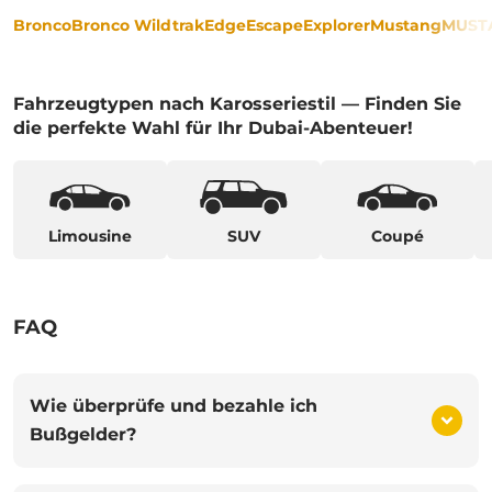
Bronco
Bronco Wildtrak
Edge
Escape
Explorer
Mustang
MUST
Fahrzeugtypen nach Karosseriestil — Finden Sie
die perfekte Wahl für Ihr Dubai-Abenteuer!
Limousine
SUV
Coupé
FAQ
Wie überprüfe und bezahle ich
Bußgelder?