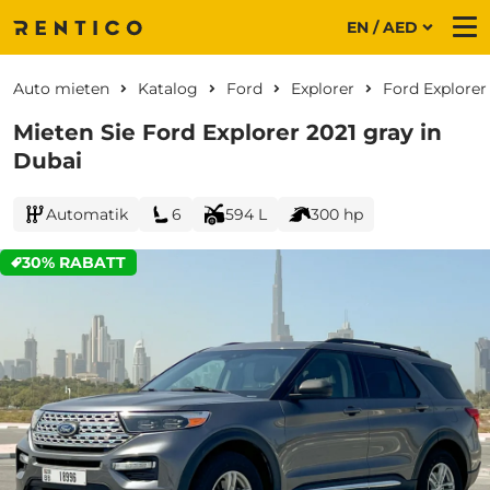
EN / AED
Me
Auto mieten
Katalog
Ford
Explorer
Ford Explorer
Mieten Sie Ford Explorer 2021 gray in
Dubai
Automatik
6
594 L
300 hp
30% RABATT
CURRENT PROMOTION: