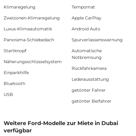
Klimaregelung
Tempomat
Zweizonen-Klimaregelung
Apple CarPlay
Luxus-Klimaautomatik
Android Auto
Panorama-Schiebedach
Spurverlassenswarnung
Startknopf
Automatische
Notbremsung
Näherungsschlüsselsystem
Rückfahrkamera
Einparkhilfe
Lederausstattung
Bluetooth
getönter Fahrer
USB
getönter Beifahrer
Weitere Ford-Modelle zur Miete in Dubai
verfügbar