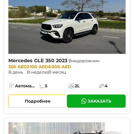
Mercedes GLE 350 2023
Внедорожник
Prices:
350 AED
2 100 AED
6 000 AED
В день
В неделю
В месяц
Specs:
Автомат (АКПП)
5
2L
4
Коробка передач:
Места:
Объём багажника:
Мощность двига
Подробнее
ЗАКАЗАТЬ
CURRENT PROMOTION:
30% OFF