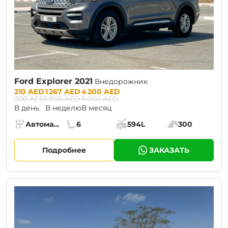
Ford Explorer 2021
Внедорожник
Prices:
210 AED
1 267 AED
4 200 AED
300 AED
1 806 AED
6 000 AED
В день
В неделю
В месяц
Specs:
Автомат (АКПП)
6
594L
300
Коробка передач:
Места:
Объём багажника:
Мощность двига
Подробнее
ЗАКАЗАТЬ