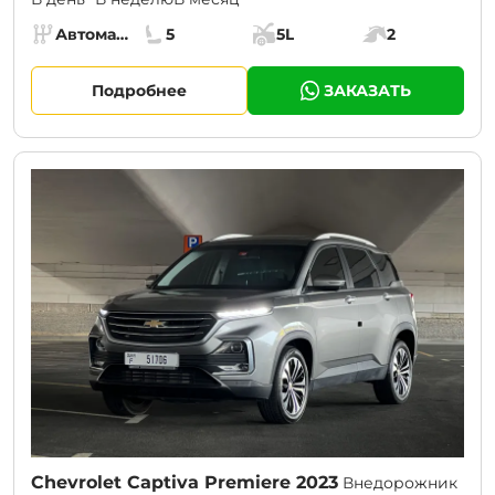
Specs:
Автомат (АКПП)
5
5L
2
Коробка передач:
Места:
Объём багажника:
Мощность двига
Подробнее
ЗАКАЗАТЬ
CURRENT PROMOTION:
30% OFF
Chevrolet Captiva Premiere 2023
Внедорожник