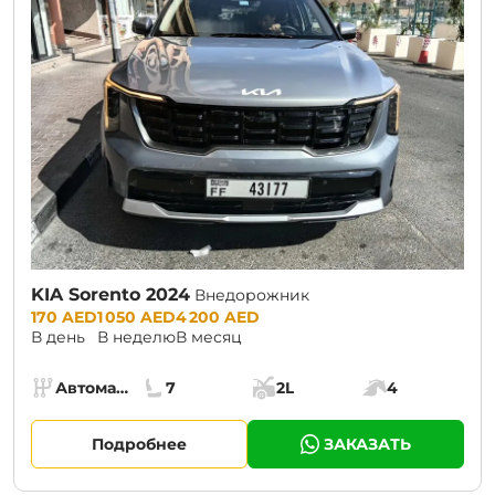
KIA Sorento 2024
Внедорожник
Prices:
170 AED
1 050 AED
4 200 AED
В день
В неделю
В месяц
Specs:
Автомат (АКПП)
7
2L
4
Коробка передач:
Места:
Объём багажника:
Мощность двига
Подробнее
ЗАКАЗАТЬ