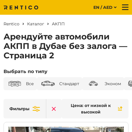
EN / AED
Me
Rentico
Каталог
АКПП
Арендуйте автомобили
АКПП в Дубае без залога —
Страница 2
Выбрать по типу
Все
Стандарт
Эконом
Цена: от низкой к
Фильтры
Clear filters
высокой