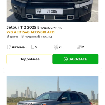
Jetour T 2 2025
Внедорожник
Prices:
270 AED
1 540 AED
5 010 AED
В день
В неделю
В месяц
Specs:
Автомат (АКПП)
5
2L
2
Коробка передач:
Места:
Объём багажника:
Мощность двига
Подробнее
ЗАКАЗАТЬ
CURRENT PROMOTION:
30% OFF