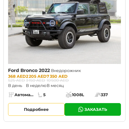
Ford Bronco 2022
Внедорожник
Prices:
368 AED
2 205 AED
7 350 AED
525 AED
3 150 AED
10 500 AED
В день
В неделю
В месяц
Specs:
Автомат (АКПП)
5
1008L
337
Коробка передач:
Места:
Объём багажника:
Мощность двига
Подробнее
ЗАКАЗАТЬ