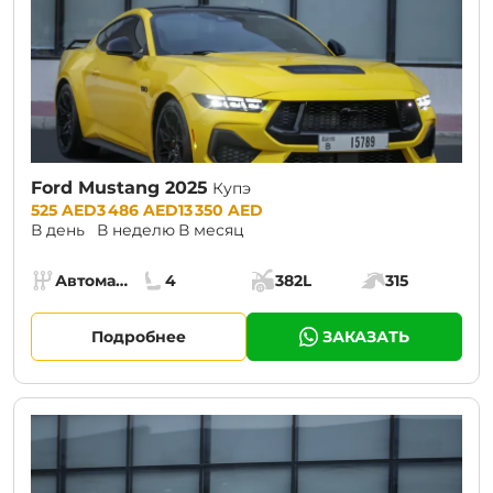
Ford Mustang 2025
Купэ
Prices:
525 AED
3 486 AED
13 350 AED
В день
В неделю
В месяц
Specs:
Автомат (АКПП)
4
382L
315
Коробка передач:
Места:
Объём багажника:
Мощность двига
Подробнее
ЗАКАЗАТЬ