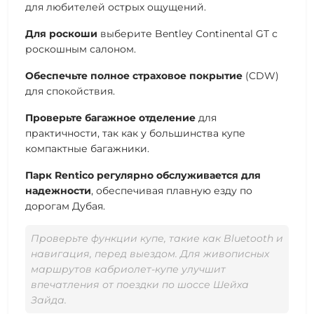
для любителей острых ощущений.
Для роскоши
выберите Bentley Continental GT с
роскошным салоном.
Обеспечьте полное страховое покрытие
(CDW)
для спокойствия.
Проверьте багажное отделение
для
практичности, так как у большинства купе
компактные багажники.
Парк Rentico регулярно обслуживается для
надежности
, обеспечивая плавную езду по
дорогам Дубая.
Проверьте функции купе, такие как Bluetooth и
навигация, перед выездом. Для живописных
маршрутов кабриолет-купе улучшит
впечатления от поездки по шоссе Шейха
Зайда.