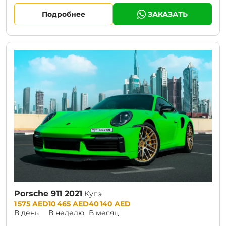
Подробнее
ЗАКАЗАТЬ
Porsche 911 2021
Купэ
Prices:
1 575 AED
10 465 AED
40 140 AED
В день
В неделю
В месяц