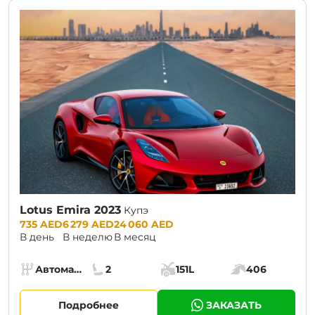
Lotus Emira 2023
Купэ
Prices:
735 AED
6 279 AED
24 060 AED
В день
В неделю
В месяц
Specs:
Автомат (АКПП)
2
151L
406
Коробка передач:
Места:
Объём багажника:
Мощность двига
Подробнее
ЗАКАЗАТЬ