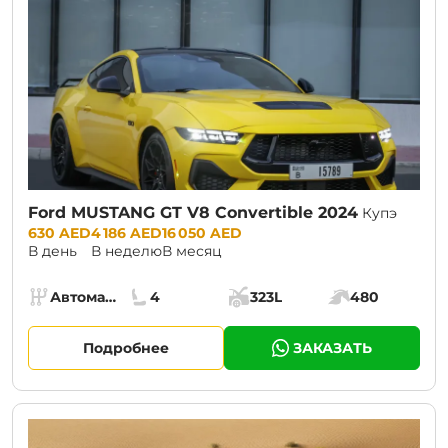
Ford MUSTANG GT V8 Convertible 2024
Купэ
Prices:
630 AED
4 186 AED
16 050 AED
В день
В неделю
В месяц
Specs:
Автомат (АКПП)
4
323L
480
Коробка передач:
Места:
Объём багажника:
Мощность двига
Подробнее
ЗАКАЗАТЬ
CURRENT PROMOTION:
30% OFF