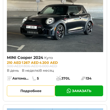
MINI Cooper 2024
Купэ
Prices:
210 AED
1 267 AED
4 200 AED
300 AED
1 806 AED
6 000 AED
В день
В неделю
В месяц
Specs:
Автомат (АКПП)
5
370L
134
Коробка передач:
Места:
Объём багажника:
Мощность двига
Подробнее
ЗАКАЗАТЬ