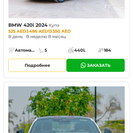
BMW 420i 2024
Купэ
Prices:
525 AED
3 486 AED
13 350 AED
В день
В неделю
В месяц
Specs:
Автомат (АКПП)
5
440L
184
Коробка передач:
Места:
Объём багажника:
Мощность двига
Подробнее
ЗАКАЗАТЬ