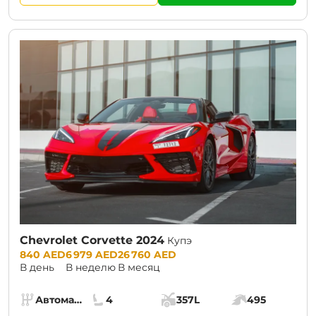
Chevrolet Сorvette 2024
Купэ
Prices:
840 AED
6 979 AED
26 760 AED
В день
В неделю
В месяц
Specs:
Автомат (АКПП)
4
357L
495
Коробка передач:
Места:
Объём багажника:
Мощность двига