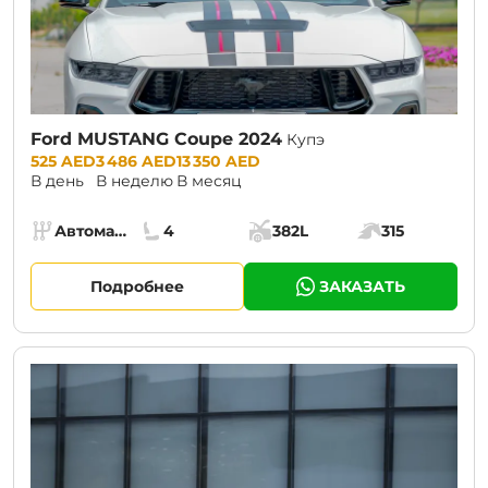
Ford MUSTANG Coupe 2024
Купэ
Prices:
525 AED
3 486 AED
13 350 AED
В день
В неделю
В месяц
Specs:
Автомат (АКПП)
4
382L
315
Коробка передач:
Места:
Объём багажника:
Мощность двига
Подробнее
ЗАКАЗАТЬ