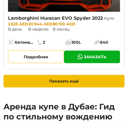
Lamborghini Huracan EVO Spyder 2022
Купэ
Prices:
2 625 AED
20 944 AED
80 310 AED
В день
В неделю
В месяц
Specs:
Автомат (АКПП)
2
100L
640
Коробка передач:
Места:
Объём багажника:
Мощность двига
Подробнее
ЗАКАЗАТЬ
Показать ещё
Аренда купе в Дубае: Гид
по стильному вождению