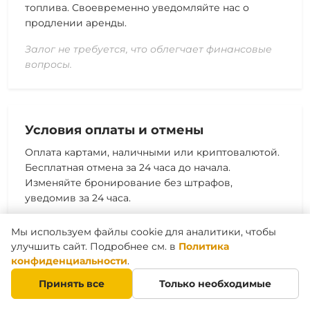
топлива. Своевременно уведомляйте нас о
продлении аренды.
Залог не требуется, что облегчает финансовые
вопросы.
Условия оплаты и отмены
Оплата картами, наличными или криптовалютой.
Бесплатная отмена за 24 часа до начала.
Изменяйте бронирование без штрафов,
уведомив за 24 часа.
Rentico.ae упрощает аренду купе с понятными
Мы используем файлы cookie для аналитики, чтобы
условиями, адаптированными для туристов и
улучшить сайт. Подробнее см. в
Политика
резидентов. Полная страховка CDW покрывает
конфиденциальности
.
большинство инцидентов, обеспечивая
Принять все
Только необходимые
безопасность. Бесплатная доставка в аэропорты
или отели экономит время. По конкретным