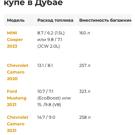
купе в Дубае
Модель
Расход топлива
Вместимость багажника
MINI
8.7 / 6.2 (1.5L)
160 л
Cooper
или 9.8 / 7.1
2023
(JCW 2.0L)
Chevrolet
13.1 / 8.1
257 л
Camaro
2020
Ford
10.7 / 7.1
323 л
Mustang
(EcoBoost) или
2021
15. /9.8 (V8)
Chevrolet
14.7 / 9.0
258 л
Camaro
2021