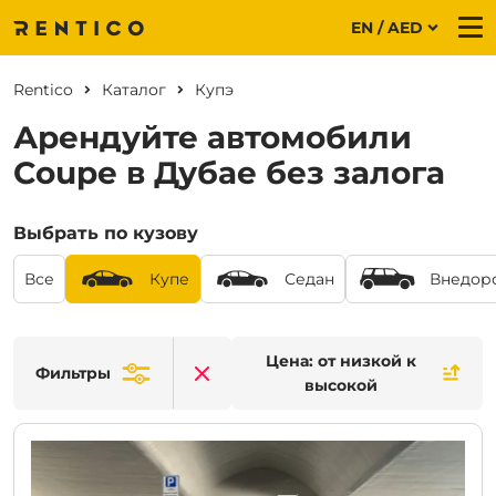
EN / AED
Me
Rentico
Каталог
Купэ
Арендуйте автомобили
Coupe в Дубае без залога
Выбрать по кузову
Все
Купе
Седан
Внедор
Цена: от низкой к
Фильтры
Clear filters
высокой
CURRENT PROMOTION:
30% OFF