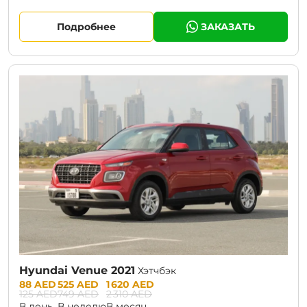
Подробнее
ЗАКАЗАТЬ
CURRENT PROMOTION:
30% OFF
Hyundai Venue 2021
Хэтчбэк
Prices:
88 AED
525 AED
1 620 AED
125 AED
749 AED
2 310 AED
В день
В неделю
В месяц