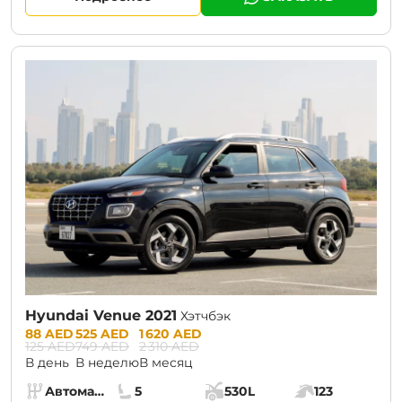
CURRENT PROMOTION:
30% OFF
Hyundai Venue 2021
Хэтчбэк
Prices:
88 AED
525 AED
1 620 AED
125 AED
749 AED
2 310 AED
В день
В неделю
В месяц
Specs:
Автомат (АКПП)
5
530L
123
Коробка передач:
Места:
Объём багажника:
Мощность двига