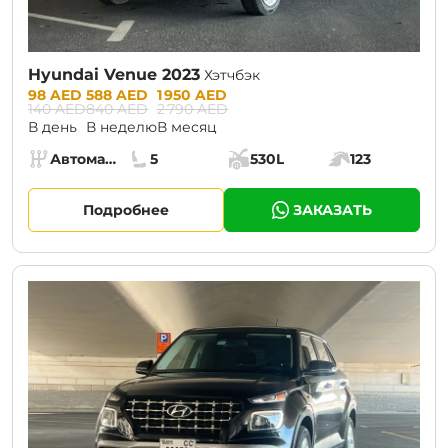
Hyundai Venue 2023
Хэтчбэк
Prices:
98 AED
588 AED
1 950 AED
140 AED
840 AED
2 790 AED
В день
В неделю
В месяц
Specs:
Автомат (АКПП)
5
530L
123
Коробка передач:
Места:
Объём багажника:
Мощность двига
Подробнее
ЗАКАЗАТЬ
CURRENT PROMOTION:
30% OFF