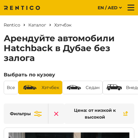
EN / AED
Me
Rentico
Каталог
Хэтчбэк
Арендуйте автомобили
Hatchback в Дубае без
залога
Выбрать по кузову
Все
Хэтчбек
Седан
Внед
Цена: от низкой к
Фильтры
Clear filters
высокой