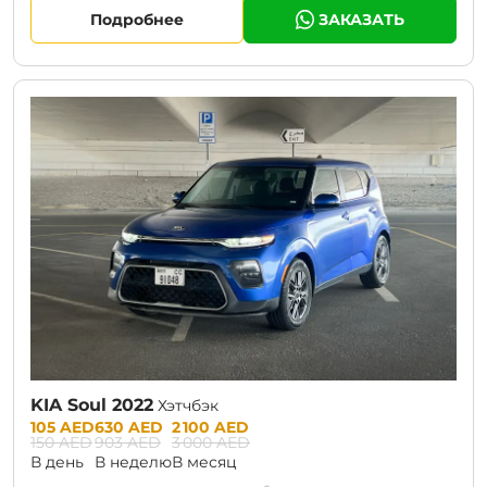
Подробнее
ЗАКАЗАТЬ
CURRENT PROMOTION:
30% OFF
KIA Soul 2022
Хэтчбэк
Prices:
105 AED
630 AED
2 100 AED
150 AED
903 AED
3 000 AED
В день
В неделю
В месяц