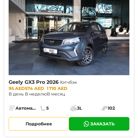
Geely GX3 Pro 2026
Хэтчбэк
Prices:
95 AED
574 AED
1 710 AED
В день
В неделю
В месяц
Specs:
Автомат (АКПП)
5
3L
102
Коробка передач:
Места:
Объём багажника:
Мощность двига
Подробнее
ЗАКАЗАТЬ