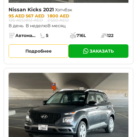
Nissan Kicks 2021
Хэтчбэк
Prices:
95 AED
567 AED
1 800 AED
135 AED
812 AED
2 550 AED
В день
В неделю
В месяц
Specs:
Автомат (АКПП)
5
716L
122
Коробка передач:
Места:
Объём багажника:
Мощность двига
Подробнее
ЗАКАЗАТЬ
CURRENT PROMOTION:
30% OFF