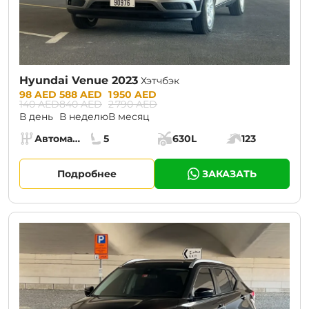
Hyundai Venue 2023
Хэтчбэк
Prices:
98 AED
588 AED
1 950 AED
140 AED
840 AED
2 790 AED
В день
В неделю
В месяц
Specs:
Автомат (АКПП)
5
630L
123
Коробка передач:
Места:
Объём багажника:
Мощность двига
Подробнее
ЗАКАЗАТЬ
CURRENT PROMOTION:
30% OFF