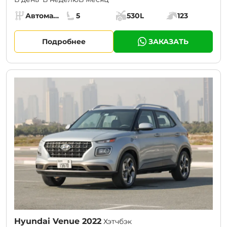
Specs:
Автомат (АКПП)
5
530L
123
Коробка передач:
Места:
Объём багажника:
Мощность двига
Подробнее
ЗАКАЗАТЬ
CURRENT PROMOTION:
30% OFF
Hyundai Venue 2022
Хэтчбэк