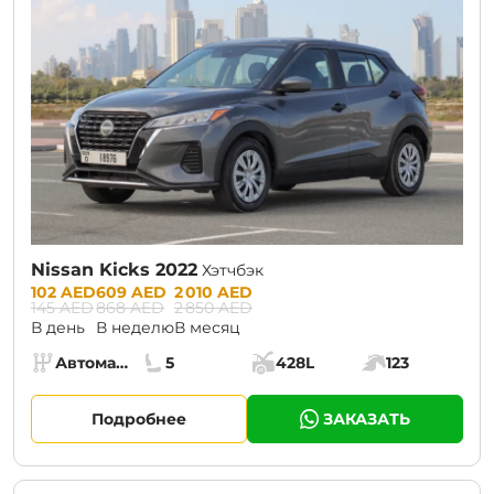
Nissan Kicks 2022
Хэтчбэк
Prices:
102 AED
609 AED
2 010 AED
145 AED
868 AED
2 850 AED
В день
В неделю
В месяц
Specs:
Автомат (АКПП)
5
428L
123
Коробка передач:
Места:
Объём багажника:
Мощность двига
Подробнее
ЗАКАЗАТЬ