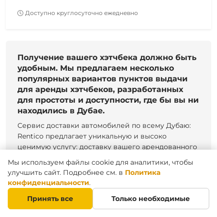
Доступно круглосуточно ежедневно
Получение вашего хэтчбека должно быть
удобным. Мы предлагаем несколько
популярных вариантов пунктов выдачи
для аренды хэтчбеков, разработанных
для простоты и доступности, где бы вы ни
находились в Дубае.
Сервис доставки автомобилей по всему Дубаю:
Rentico предлагает уникальную и высоко
ценимую услугу: доставку вашего арендованного
хэтчбека в любое указанное место в Дубае – ваш
Мы используем файлы cookie для аналитики, чтобы
отель, апартаменты или офис. Это добавляет
улучшить сайт. Подробнее см. в
Политика
огромное удобство, экономя ваше время и
конфиденциальности
.
усилия. Бесплатная доставка предоставляется
Принять все
Только необходимые
при аренде от 3 дней и более. Изучите все наши
сервисные локации по всему Дубаю.