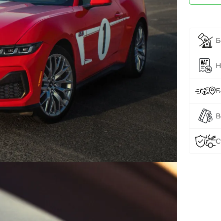
Б
Н
Б
В
С