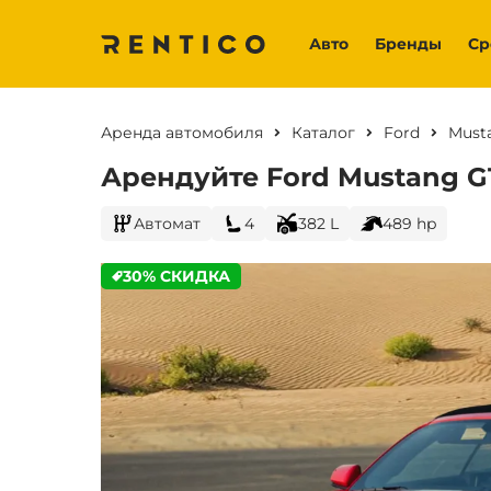
Авто
Бренды
Ср
Аренда автомобиля
Каталог
Ford
Must
Арендуйте Ford Mustang GT
Автомат
4
382 L
489 hp
30% СКИДКА
CURRENT PROMOTION: