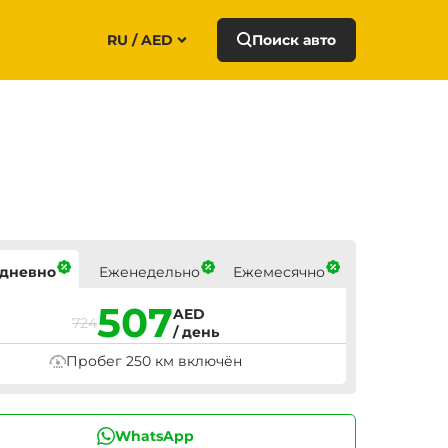
RU / AED
Поиск авто
ны
дневно
Еженедельно
Ежемесячно
507
AED
724
/ день
Пробег 250 км включён
WhatsApp