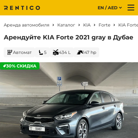
EN / AED
Me
Аренда автомобиля
Каталог
KIA
Forte
KIA Fort
Арендуйте KIA Forte 2021 gray в Дубае
Автомат
5
434 L
147 hp
30% СКИДКА
CURRENT PROMOTION: