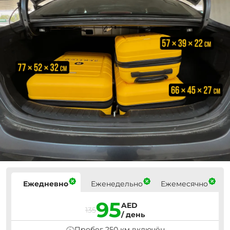
Цены
Ежедневно
Еженедельно
Ежемесячно
95
AED
135
/ день
Пробег 250 км включён