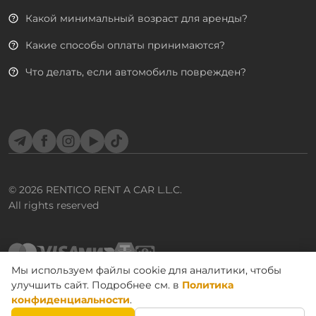
Какой минимальный возраст для аренды?
Какие способы оплаты принимаются?
Что делать, если автомобиль поврежден?
Telegram
Facebook
Instagram
YouTube
TikTok
© 2026
RENTICO RENT A CAR L.L.C.
All rights reserved
Мы используем файлы cookie для аналитики, чтобы
улучшить сайт. Подробнее см. в
Политика
Пользовательское соглашение
конфиденциальности
.
ЗАБРОНИРОВАТЬ
Политика конфиденциальности