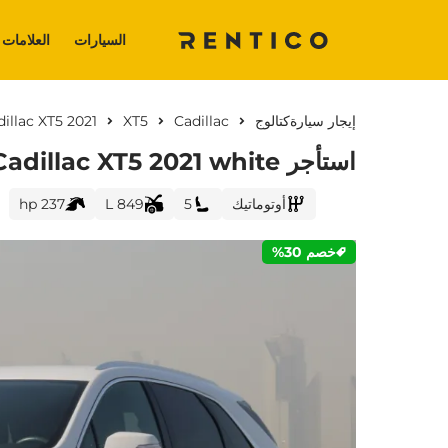
السيارات
العلامات 
إيجار سيارة
كتالوج
Cadillac
XT5
illac XT5 2021
استأجر Cadillac XT5 2021 white في دبي
أوتوماتيك
5
849 L
237 hp
خصم 30%
CURRENT PROMOTION: