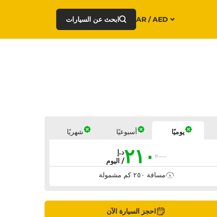
AR / AED
ابحث عن السيارات
أسعار
يوميًا
أسبوعيًا
شهريًا
٢١٠
د.إ
٣٠٠
/ اليوم
مسافة ٢٥٠ كم مشمولة
احجز السيارة الآن