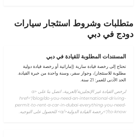
متطلبات وشروط استئجار سيارات
دودج في دبي
المستندات المطلوبة للقيادة في دبي
تحتاج إلى رخصة قيادة سارية (إماراتية أو
رخصة قيادة دولية
مطلوبة للاستئجار
)، وجواز سفر، وسنة واحدة من خبرة القيادة.
الحد الأدنى للعمر: 21 سنة.
لرخص القيادة غير الإنجليزية/العربية، اتصل بنا على <a
href="/blog/do-you-need-an-international-driving-
permit-to-rent-a-car-in-dubai-everything-you-need-
to-know/">رخصة القيادة الدولية</a> للحصول على التوجيه.