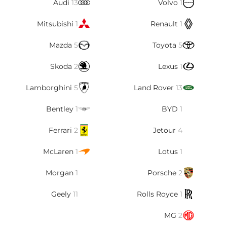
Audi
13
Volvo
1
Mitsubishi
1
Renault
1
Mazda
5
Toyota
5
Skoda
2
Lexus
1
Lamborghini
5
Land Rover
13
Bentley
1
BYD
1
Ferrari
2
Jetour
4
McLaren
1
Lotus
1
Morgan
1
Porsche
2
Geely
11
Rolls Royce
1
MG
2