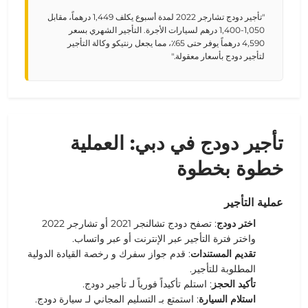
"تأجير دودج تشارجر 2022 لمدة أسبوع يكلف 1,449 درهماً، مقابل
1,050-1,400 درهم لسيارات الأجرة. التأجير الشهري بسعر
4,590 درهماً يوفر حتى 65٪، مما يجعل رنتيكو وكالة التأجير
لتأجير دودج بأسعار معقولة."
تأجير دودج في دبي: العملية
خطوة بخطوة
عملية التأجير
اختر دودج
: تصفح
دودج تشالنجر 2021
أو
تشارجر 2022
واختر
فترة التأجير
عبر الإنترنت أو عبر واتساب.
تقديم المستندات
: قدم جواز سفرك و
رخصة القيادة الدولية
المطلوبة للتأجير
.
تأكيد الحجز
: استلم تأكيداً فورياً لـ
تأجير دودج
.
استلام السيارة
: استمتع بـ
التسليم المجاني
لـ
سيارة دودج
.