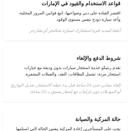
قواعد الاستخدام والقيود في الإمارات
اقتصر القيادة على
دبي وضواحيها
، اتبع قوانين المرور المحلية،
وأعد
سيارة دودج
بنفس مستوى الوقود.
أبلغنا لتمديد فترة استئجارك لسيارة تشالنجر أو تشارجر.
شروط الدفع والإلغاء
تقدم رنتيكو
خدمة استئجار سيارات بدون وديعة
مع
خيارات
استئجار مرنة
، تشمل البطاقات، النقد، والعملات المشفرة.
إلغاء مجاني حتى 24 ساعة قبل بدء خطة الاستئجار. تعديل التواريخ
أو الموديلات دون غرامات مع إشعار مسبق بـ 24 ساعة.
حالة المركبة والصيانة
يجب على المستأجرين
إعادة
المركبة
بنفس
الحالة
التي
استلمها