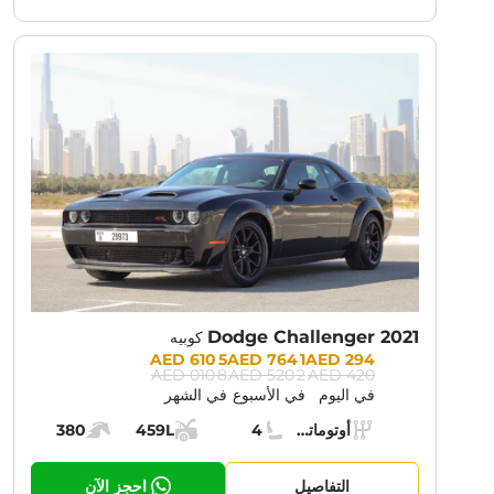
NT PROMOTION:
30% OFF
Dodge Challenger 2021
كوبيه
Prices:
5 610 AED
1 764 AED
294 AED
8 010 AED
2 520 AED
420 AED
في اليوم
في الأسبوع
في الشهر
Specs:
أوتوماتيك (AT)
4
459L
380
ناقل الحركة:
مقاعد:
مساحة الشحن:
قوة المحرك:
التفاصيل
احجز الآن