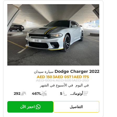
NT PROMOTION:
30% OFF
Dodge Charger 2022
سيارة سيدان
Prices:
3 150 AED
1 057 AED
175 AED
4 500 AED
1 505 AED
250 AED
في اليوم
في الأسبوع
في الشهر
Specs:
أوتوماتيك (AT)
5
467L
292
ناقل الحركة:
مقاعد:
مساحة الشحن:
قوة المحرك:
التفاصيل
احجز الآن