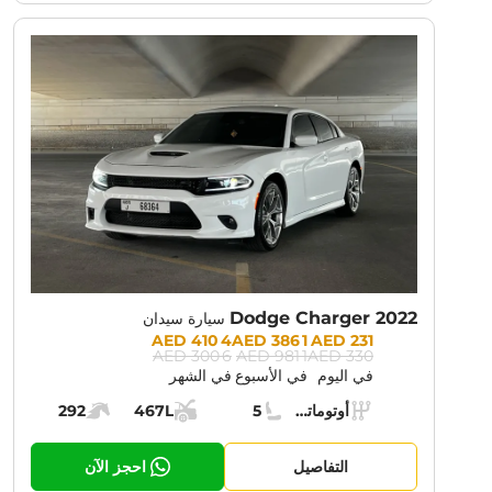
NT PROMOTION:
30% OFF
Dodge Charger 2022
سيارة سيدان
Prices:
4 410 AED
1 386 AED
231 AED
6 300 AED
1 981 AED
330 AED
في اليوم
في الأسبوع
في الشهر
Specs:
أوتوماتيك (AT)
5
467L
292
ناقل الحركة:
مقاعد:
مساحة الشحن:
قوة المحرك:
التفاصيل
احجز الآن