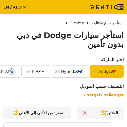
EN / AED
Menu
استأجر سيارة
كتالوج
Dodge
استأجر سيارات Dodge في دبي
بدون تأمين
اختر الماركة
BMW
40
KIA
28
Hyundai
4
Dodge
التصنيف حسب الموديل
Charger
Challenger
الفلاتر
السعر: من الأدنى إلى الأعلى
Clear filters