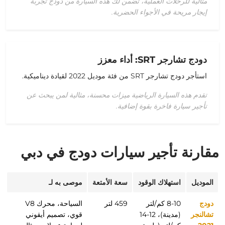
مثالية للرحلات العملية، تضمن لك هذه السيارة من دودج تجربة
إيجار مريحة في الأجواء الحضرية.
دودج تشارجر SRT: أداء معزز
استأجر دودج تشارجر SRT
من فئة
موديل 2022
لقيادة ديناميكية.
تقدم هذه السيارة الرياضية ميزات محسنة، مثالية لمن يبحث عن
تأجير سيارة فاخرة بقوة إضافية.
مقارنة تأجير سيارات دودج في دبي
الموديل
استهلاك الوقود
سعة الأمتعة
موصى به لـ
دودج
8-10 كم/لتر
459 لتر
السياحة، محرك V8
تشالنجر
(مدينة)، 12-14
قوي، تصميم أيقوني