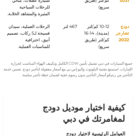
2021
كم/لتر (طريق
لسيارة عضلات، مثالي
سريع)
للرحلات السياحية
المثيرة والمشاهد الخلابة.
دودج
10-12 كم/لتر
467 لتر
الرحلات العملية، سيدان
تشارجر
(مدينة)، 14-16
فسيحة لـ5 ركاب، تصميم
2022
كم/لتر (طريق
أنيق، احترافية
سريع)
للمناسبات العملية.
جميع
السيارات في دبي
تشمل تأمين CDW الكامل وتكييف الهواء المناسب لحرارة
الإمارات. استمتع بتقنية البلوتوث واليو إس بي مع
أسعار معقولة لتأجير دودج
. تضمن
خدمة
التأجير
من رنتيكو
أسعار التأجير
بدون
رسوم خفية
لضمان
خطة تأجير
سلسة.
كيفية اختيار موديل دودج
لمغامرتك في دبي
العوامل الرئيسية لاختيار دودج