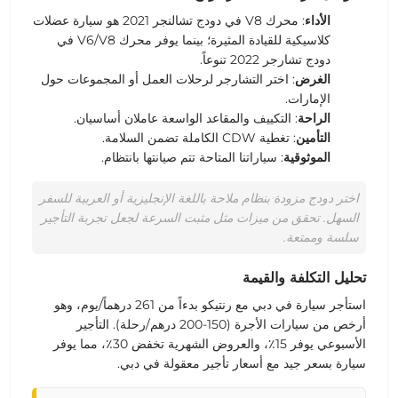
الأداء
: محرك
V8 في دودج تشالنجر 2021
هو
سيارة عضلات
كلاسيكية
للقيادة المثيرة؛ بينما يوفر محرك
V6/V8 في
دودج تشارجر 2022
تنوعاً.
الغرض
: اختر
التشارجر
لرحلات العمل أو المجموعات
حول
الإمارات
.
الراحة
: التكييف والمقاعد الواسعة عاملان أساسيان.
التأمين
: تغطية CDW الكاملة تضمن السلامة.
الموثوقية
:
سياراتنا المتاحة
تتم صيانتها بانتظام.
اختر دودج مزودة بنظام ملاحة باللغة الإنجليزية أو العربية للسفر
السهل. تحقق من ميزات مثل مثبت السرعة لجعل تجربة التأجير
سلسة وممتعة.
تحليل التكلفة والقيمة
استأجر سيارة في دبي مع رنتيكو بدءاً من 261 درهماً/يوم، وهو
أرخص من سيارات الأجرة (150-200 درهم/رحلة). التأجير
الأسبوعي يوفر 15٪، والعروض الشهرية تخفض 30٪، مما يوفر
سيارة بسعر جيد مع أسعار تأجير معقولة في دبي.