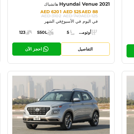
Hyundai Venue 2021
هاتشباك
Prices:
1 620 AED
525 AED
88 AED
2 310 AED
749 AED
125 AED
في اليوم
في الأسبوع
في الشهر
Specs:
أوتوماتيك (AT)
5
550L
123
ناقل الحركة:
مقاعد:
مساحة الشحن:
قوة المحرك:
حرك:
التفاصيل
احجز الآن
RENT PROMOTION:
CURRENT PROM
30% OFF