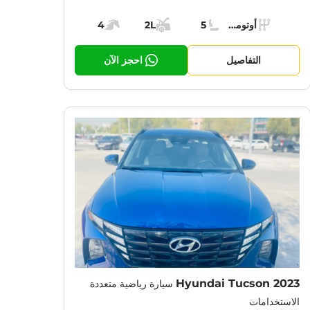
Specs:
أوتوماتيك (AT)
5
2L
4
ناقل الحركة:
مقاعد:
مساحة الشحن:
قوة المحرك:
التفاصيل
احجز الآن
Hyundai Tucson 2023
سيارة رياضية متعددة
الاستخدامات