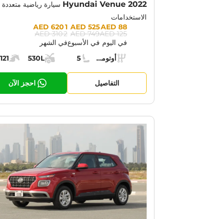
Hyundai Venue 2022
سيارة رياضية متعددة
الاستخدامات
Prices:
1 620 AED
525 AED
88 AED
2 310 AED
749 AED
125 AED
في اليوم
في الأسبوع
في الشهر
Specs:
أوتوماتيك (AT)
5
530L
121
ناقل الحركة:
مقاعد:
مساحة الشحن:
قوة الم
التفاصيل
احجز الآن
OTION:
30% OFF