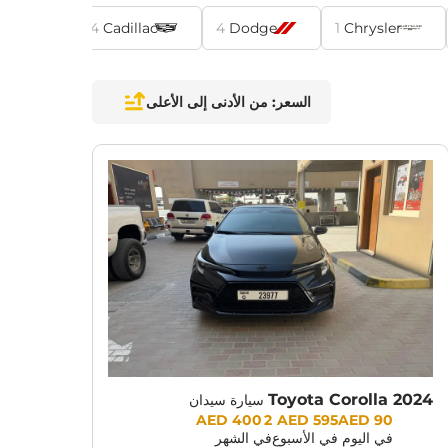
issan
4
Cadillac
4
Dodge
1
Chrysler
السعر: من الأدنى إلى الأعلى
CUR
Toyota Corolla 2024
سيارة سيدان
Prices:
2 400 AED
595 AED
90 AED
في اليوم
في الأسبوع
في الشهر