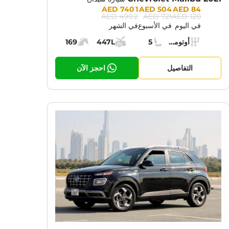
Prices:
1 740 AED
504 AED
84 AED
2 490 AED
721 AED
120 AED
في اليوم
في الأسبوع
في الشهر
Specs:
أوتوماتيك (AT)
5
447L
169
ناقل الحركة:
مقاعد:
مساحة الشحن:
قوة المحرك:
التفاصيل
احجز الآن
CURRENT PROMOTION:
CUR
30% OFF