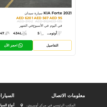
KIA Forte 2021
سيارة سيدان
Prices:
1 620 AED
567 AED
95 AED
2 310 AED
812 AED
135 AED
في اليوم
في الأسبوع
في الشهر
Specs:
أوتوماتيك (AT)
5
434L
147
ناقل الحركة:
مقاعد:
مساحة الشحن:
قوة الم
التفاصيل
احجز الآن
معلومات الاتصال
السيارا
المكتب الرئيسي في
مركز أوبيروي،
أنواع السيا