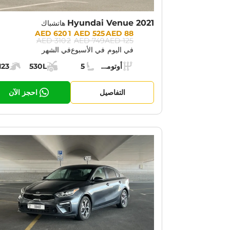
Hyundai Venue 2021
هاتشباك
Prices:
1 620 AED
525 AED
88 AED
2 310 AED
749 AED
125 AED
في اليوم
في الأسبوع
في الشهر
Specs:
أوتوماتيك (AT)
5
530L
123
ناقل الحركة:
مقاعد:
مساحة الشحن:
قوة الم
التفاصيل
احجز الآن
OTION:
30% OFF