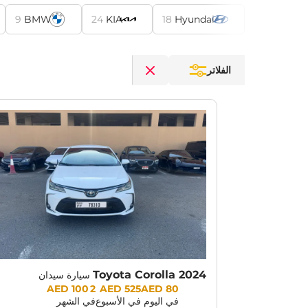
9
BMW
24
KIA
18
Hyundai
الفلاتر
Clear filters
Toyota Corolla 2024
سيارة سيدان
Prices:
2 100 AED
525 AED
80 AED
في اليوم
في الأسبوع
في الشهر