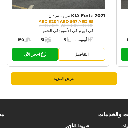
KIA Forte 2021
سيارة سيدان
Prices:
1 620 AED
567 AED
95 AED
2 310 AED
812 AED
135 AED
في اليوم
في الأسبوع
في الشهر
Specs:
أوتوماتيك (AT)
5
3L
150
حرك:
ناقل الحركة:
مقاعد:
مساحة الشحن:
قوة المحرك:
التفاصيل
احجز الآن
عرض المزيد
ت والخدمات
مع
رات
شروط التأجير