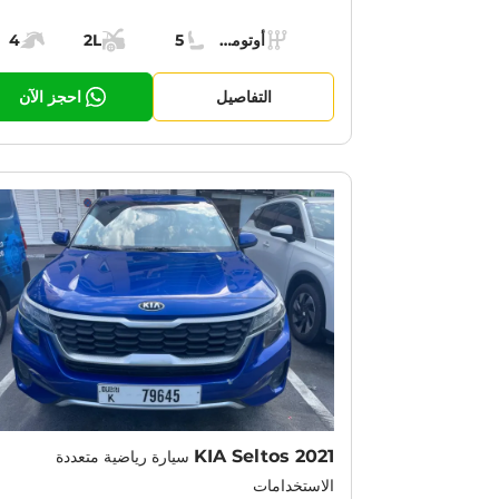
Specs:
أوتوماتيك (AT)
5
2L
4
ناقل الحركة:
مقاعد:
مساحة الشحن:
قوة الم
التفاصيل
احجز الآن
KIA Seltos 2021
سيارة رياضية متعددة
الاستخدامات