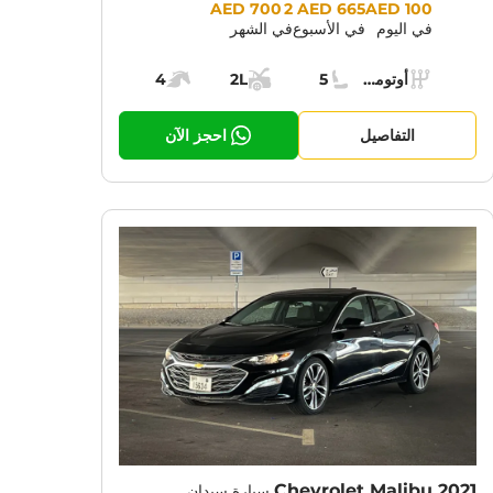
Prices:
2 700 AED
665 AED
100 AED
في اليوم
في الأسبوع
في الشهر
Specs:
أوتوماتيك (AT)
5
2L
4
ناقل الحركة:
مقاعد:
مساحة الشحن:
قوة المحرك:
التفاصيل
احجز الآن
CURRENT PROMOTION:
CUR
30% OFF
Chevrolet Malibu 2021
سيارة سيدان