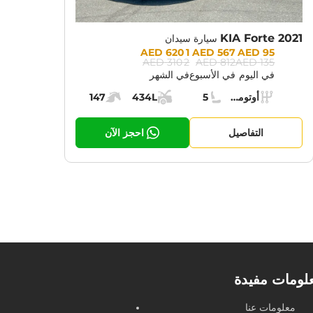
KIA Forte 2021
سيارة سيدان
Prices:
1 620 AED
567 AED
95 AED
2 310 AED
812 AED
135 AED
في اليوم
في الأسبوع
في الشهر
Specs:
أوتوماتيك (AT)
5
434L
147
ناقل الحركة:
مقاعد:
مساحة الشحن:
قوة المحرك:
التفاصيل
احجز الآن
لومات مفيدة
معلومات عنا