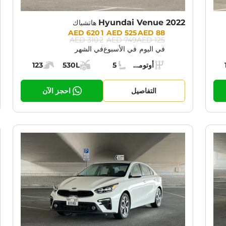
Hyundai Venue 2022
هاتشباك
Prices:
1 620 AED
525 AED
88 AED
2 310 AED
749 AED
125 AED
في اليوم
في الأسبوع
في الشهر
Specs:
أوتوماتيك (AT)
5
530L
123
حرك:
ناقل الحركة:
مقاعد:
مساحة الشحن:
قوة المحرك:
التفاصيل
احجز الآن
RENT PROMOTION:
CURRENT PROM
30% OFF