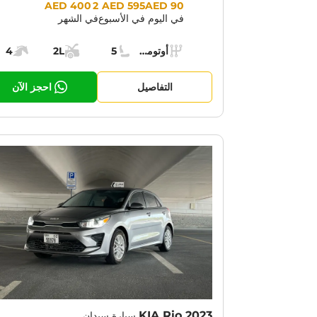
Prices:
2 400 AED
595 AED
90 AED
في اليوم
في الأسبوع
في الشهر
Specs:
أوتوماتيك (AT)
5
2L
4
ناقل الحركة:
مقاعد:
مساحة الشحن:
قوة الم
التفاصيل
احجز الآن
OTION:
30% OFF
KIA Rio 2023
سيارة سيدان