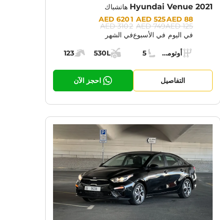
Hyundai Venue 2021
هاتشباك
Prices:
1 620 AED
525 AED
88 AED
2 310 AED
749 AED
125 AED
في اليوم
في الأسبوع
في الشهر
Specs:
أوتوماتيك (AT)
5
530L
123
ناقل الحركة:
مقاعد:
مساحة الشحن:
قوة المحرك:
التفاصيل
احجز الآن
CURRENT PROMOTION:
CUR
30% OFF