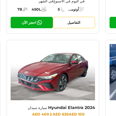
في اليوم
في الأسبوع
في الشهر
Specs:
أوتوماتيك (AT)
5
450L
78
حرك:
ناقل الحركة:
مقاعد:
مساحة الشحن:
قوة المحرك:
التفاصيل
احجز الآن
Hyundai Elantra 2024
سيارة سيدان
Prices:
2 400 AED
630 AED
100 AED