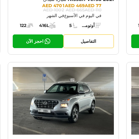
Prices:
1 470 AED
469 AED
77 AED
2 100 AED
665 AED
110 AED
في اليوم
في الأسبوع
في الشهر
Specs:
أوتوماتيك (AT)
5
416L
122
حرك:
ناقل الحركة:
مقاعد:
مساحة الشحن:
قوة المحرك:
التفاصيل
احجز الآن
RENT PROMOTION:
CURRENT PROM
30% OFF