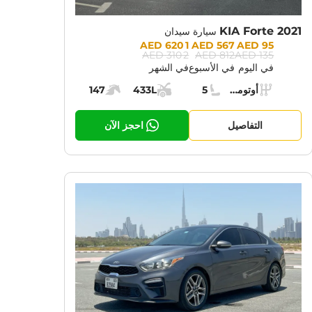
KIA Forte 2021
سيارة سيدان
Prices:
1 620 AED
567 AED
95 AED
2 310 AED
812 AED
135 AED
في اليوم
في الأسبوع
في الشهر
Specs:
أوتوماتيك (AT)
5
433L
147
ناقل الحركة:
مقاعد:
مساحة الشحن:
قوة المحرك:
التفاصيل
احجز الآن
CURRENT PROMOTION:
CUR
30% OFF