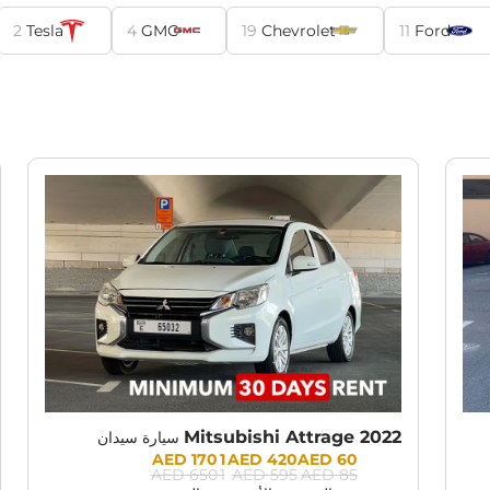
2
Tesla
4
GMC
19
Chevrolet
11
Ford
RENT PROMOTION:
30% OFF
Mitsubishi Attrage 2022
سيارة سيدان
Prices:
1 170 AED
420 AED
60 AED
1 650 AED
595 AED
85 AED