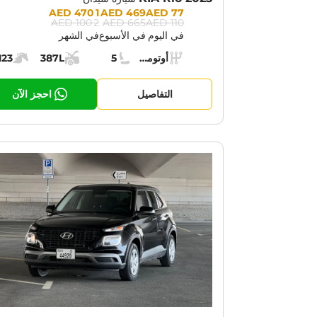
Prices:
1 470 AED
469 AED
77 AED
2 100 AED
665 AED
110 AED
في اليوم
في الأسبوع
في الشهر
Specs:
أوتوماتيك (AT)
5
387L
123
ناقل الحركة:
مقاعد:
مساحة الشحن:
قوة الم
التفاصيل
احجز الآن
OTION:
30% OFF