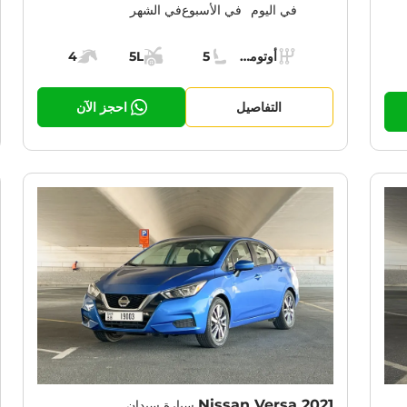
في اليوم
في الأسبوع
في الشهر
Specs:
أوتوماتيك (AT)
5
5L
4
ناقل الحركة:
مقاعد:
مساحة الشحن:
قوة المحرك:
حرك:
التفاصيل
احجز الآن
RENT PROMOTION:
CURRENT PROM
30% OFF
Nissan Versa 2021
سيارة سيدان