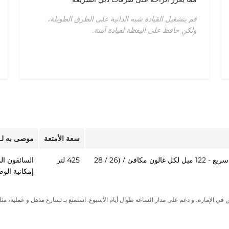
قم بتشغيل القيادة شبه الذاتية على الطرق الطويلة،
ولكن حافظ على اليقظة لقيادة آمنة.
سعة الأمتعة
موصى به لـ
مدينة - 131 ميل لكل غالون مكافئ، طريق سريع - 122 ميل لكل غالون مكافئ / (26 / 28
425 لتر
السائقون الم
إمكانية الو
ن
في
الإمارة
، و
دعم على مدار الساعة طوال أيام الأسبوع
. استمتع بـ
تسارع مذهل
و
عملية
، مثا