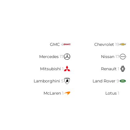
GMC
4
Chevrolet
19
Mercedes
17
Nissan
17
Mitsubishi
1
Renault
1
Lamborghini
5
Land Rover
9
McLaren
1
Lotus
1