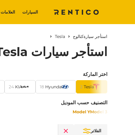
السيارات
العلامات 
استأجر سيارة
كتالوج
Tesla
استأجر سيارات Tesla في دبي بدون تأمين
اختر الماركة
24
KIA
18
Hyundai
2
Tesla
التصنيف حسب الموديل
Model Y
Model 3
الفلاتر
Clear filters