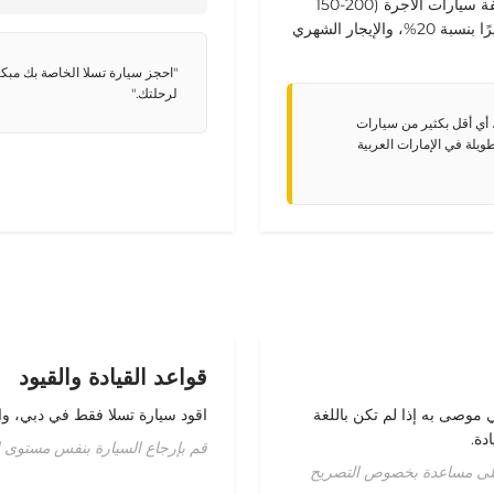
يتفوق على تكلفة سيارات الأجرة (200-150
توفيرًا بنسبة 20%، والإيجار الشهري
"احجز سيارة تسلا الخاصة بك مبكر
لرحلتك."
 هذه في دبي تبلغ 1,890 درهم فقط، أي أقل بكثير من سيارات
يلة في الإمارات العربية
قواعد القيادة والقيود
ي
موصى به إذا لم تكن باللغة
اقود
سيارة تسلا
فقط في دبي، واتب
دة
.
قم بإرجاع السيارة بنفس مستوى الش
ر للحصول على مساعدة بخصوص التصريح