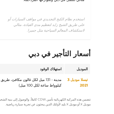
استخدم نظام الكبح التجديدي في مواقف السيارات أو
على طريق الشيخ زايد لتعظيم مدى القيادة، مثالي
لاستكشاف المعالم السياحية مثل جميرا.
أسعار التأجير في دبي
الموديل
استهلاك الوقود
تيسلا موديل 3
2021
كيلوواط ساعة لكل 100 ميل)
تتضمن هذه
المركبة الكهربائية
تأمين
CDW
كاملاً، والوصول إلى
بنية الشح
موديل X
أو
موديل X بليد
لأولئك الذين يبحثون عن تجربة
سيارة رياضية
.