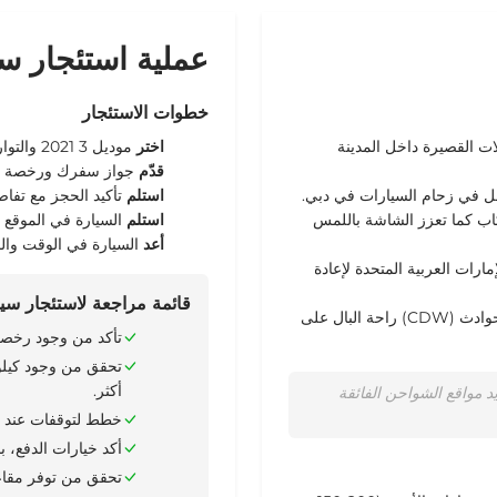
عملية استئجار س
خطوات الاستئجار
ت القصيرة داخل المدينة
اختر
موديل 3 2021
والتوار
قدّم
جواز سفرك ورخصة الق
قل في زحام
السيارات في دبي
.
استلم
تأكيد الحجز
مع تفا
كاب
كما تعزز الشاشة باللمس
استلم
السيارة
في الموقع ال
أعد
السيارة
في الوقت والمك
إمارات العربية المتحدة
لإعادة
قائمة مراجعة لاستئجار سيا
: يضمن التأمين الشامل الكامل ضد الحوادث (CDW) راحة البال على
تأكد من وجود رخصة قيادة دولية
أكثر.
 مواقع الشواحن الفائقة
خطط لتوقفات عند ال
أكد خيارات الدفع، ب
تحقق من توفر مقاعد