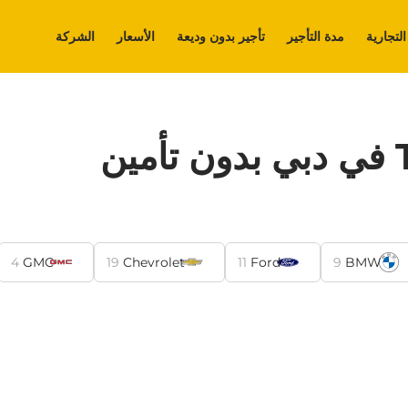
التجارية
مدة التأجير
تأجير بدون وديعة
الأسعار
الشركة
4
GMC
19
Chevrolet
11
Ford
9
BMW