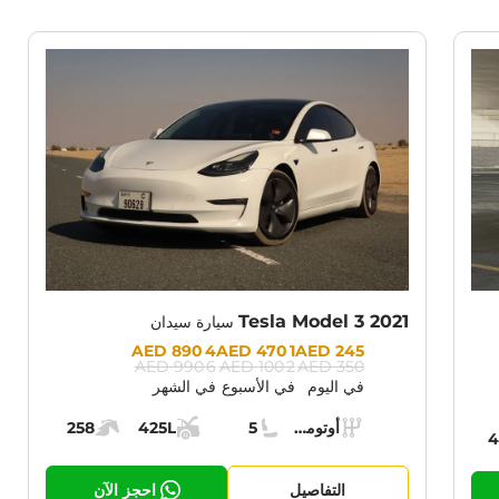
RENT PROMOTION:
CURRENT PROM
30% OFF
Tesla Model 3 2021
سيارة سيدان
Prices:
4 890 AED
1 470 AED
245 AED
6 990 AED
2 100 AED
350 AED
في اليوم
في الأسبوع
في الشهر
Specs:
أوتوماتيك (AT)
5
425L
258
ناقل الحركة:
مقاعد:
مساحة الشحن:
قوة المحرك:
4
حرك:
التفاصيل
احجز الآن