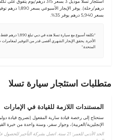
استئجار تسلا موديل 3
بسعر
315 درهم/يوم
درهم/رحلة). يوفر
الإيجار الأسبوعي
بسعر
1,890 درهم
بسعر
5,940 درهم
يوفر 35%.
"تكلفة أسبوع مع سيارة تسلا
الأجرة. يحقق الإيجار الشهري أقصى قدر من التوفير لمغامرات طو
المتحدة."
متطلبات استئجار سيارة تسلا
المستندات اللازمة للقيادة في الإمارات
ستحتاج إلى رخصة قيادة سارية المفعول (
تصريح قيادة دول
الإنجليزية/العربية)، وجواز سفر، و
سنة واحدة من خبرة القيا
الحد الأدنى للعمر: 21 سنة. اتصل بشركة التأجي