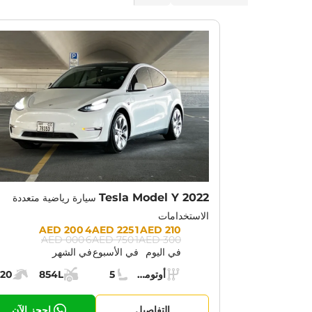
OTION:
30% OFF
Tesla Model Y 2022
سيارة رياضية متعددة
الاستخدامات
Prices:
4 200 AED
1 225 AED
210 AED
6 000 AED
1 750 AED
300 AED
في اليوم
في الأسبوع
في الشهر
Specs:
أوتوماتيك (AT)
5
854L
20
ناقل الحركة:
مقاعد:
مساحة الشحن:
قوة الم
التفاصيل
احجز الآن