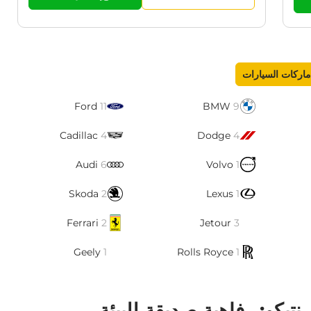
ماركات السيارات
Ford
11
BMW
9
Cadillac
4
Dodge
4
Audi
6
Volvo
1
Skoda
2
Lexus
1
Ferrari
2
Jetour
3
Geely
1
Rolls Royce
1
تيكو: رفاهية صديقة للبيئة