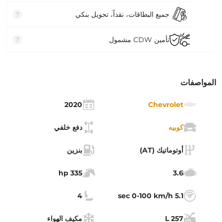
جميع البطاقات، نقداً، تحويل بنكي
?
تأمين CDW مشمول
?
المواصفات
2020
Chevrolet
كوبيه
دفع خلفي
أوتوماتيك (AT)
بنزين
335 hp
3.6
4
5.1 sec 0-100 km/h
257 L
مكيف الهواء