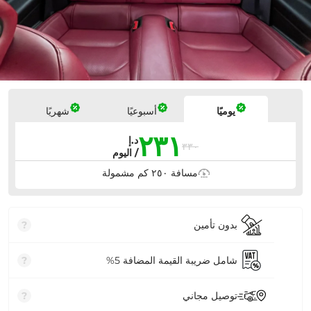
الأسعار
يوميًا
أسبوعيًا
شهريًا
٢٣١
د.إ
٣٣٠
/ اليوم
مسافة ٢٥٠ كم مشمولة
بدون تأمين
?
شامل ضريبة القيمة المضافة 5%
?
توصيل مجاني
?