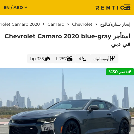
EN / AED
Menu
إيجار سيارة
كتالوج
Chevrolet
Camaro
rolet Camaro 2020
استأجر Chevrolet Camaro 2020 blue-gray
في دبي
أوتوماتيك
4
257 L
335 hp
خصم 30%
CURRENT PROMOTION: