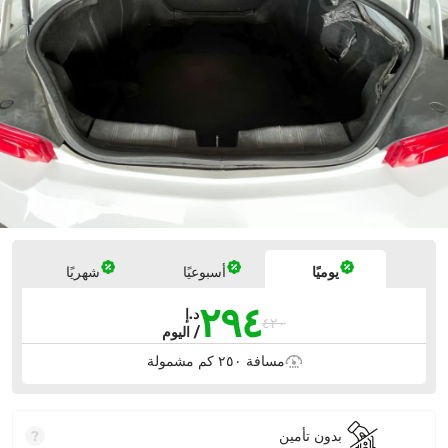
الأسعار
يوميًا
أسبوعيًا
شهريًا
٢٩٤
د.إ
٤٢٠
/ اليوم
مسافة ٢٥٠ كم مشمولة
بدون تأمين
?