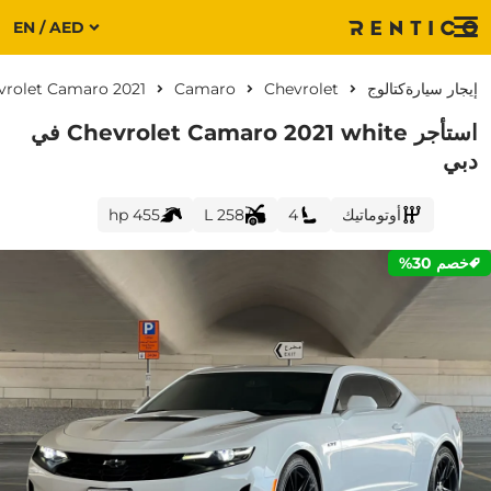
EN / AED
Menu
إيجار سيارة
كتالوج
Chevrolet
Camaro
vrolet Camaro 2021
استأجر Chevrolet Camaro 2021 white في
دبي
أوتوماتيك
4
258 L
455 hp
خصم 30%
CURRENT PROMOTION: