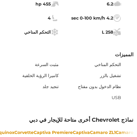
455 hp
6.2
4
4.2 sec 0-100 km/h
258 L
التحكم المناخي
المميزات
التحكم المناخي
مثبت السرعة
تشغيل بالزر
كاميرا الرؤية الخلفية
نظام الدخول بدون مفتاح
تنجيد جلد
USB
نماذج Chevrolet أخرى متاحة للإيجار في دبي
quinox
Corvette
Captiva Premiere
Captiva
Camaro ZL1
Camaro