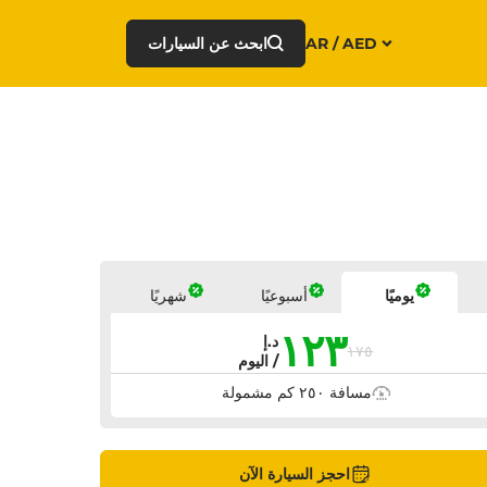
AR / AED
ابحث عن السيارات
أسعار
يوميًا
أسبوعيًا
شهريًا
١٢٣
د.إ
١٧٥
/ اليوم
مسافة ٢٥٠ كم مشمولة
احجز السيارة الآن