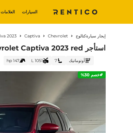
السيارات
العلامات 
إيجار سيارة
كتالوج
Chevrolet
Captiva
iva 2023
استأجر Chevrolet Captiva 2023 red في دبي
أوتوماتيك
7
1051 L
147 hp
خصم 30%
CURRENT PROMOTION: