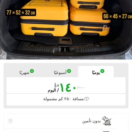
الأسعار
يوميًا
أسبوعيًا
شهريًا
١٤٠
د.إ
٢٠٠
/ اليوم
مسافة ٢٥٠ كم مشمولة
بدون تأمين
?