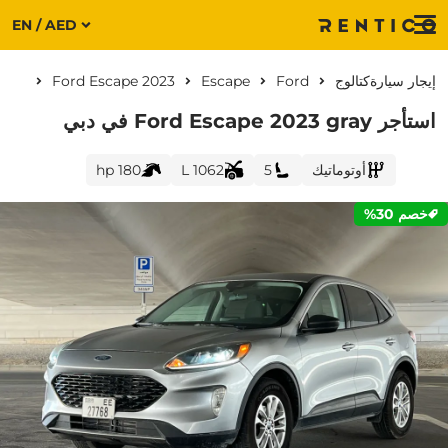
EN / AED
Menu
إيجار سيارة
كتالوج
Ford
Escape
Ford Escape 2023
استأجر Ford Escape 2023 gray في دبي
أوتوماتيك
5
1062 L
180 hp
خصم 30%
CURRENT PROMOTION: