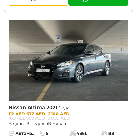
CURRENT PROMOTION:
30% OFF
Nissan Altima 2021
Седан
Prices:
112 AED
672 AED
2 100 AED
160 AED
959 AED
3 000 AED
В день
В неделю
В месяц
Specs:
Автомат (АКПП)
5
436L
188
Коробка передач:
Места:
Объём багажника:
Мощность двига