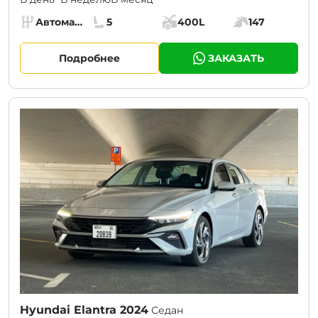
Specs:
Автомат (АКПП)
5
400L
147
Коробка передач:
Места:
Объём багажника:
Мощность двига
Подробнее
ЗАКАЗАТЬ
CURRENT PROMOTION:
30% OFF
Hyundai Elantra 2024
Седан