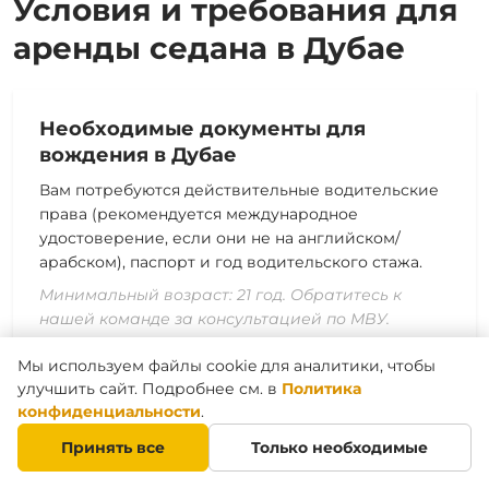
Условия и требования для
аренды седана в Дубае
Необходимые документы для
вождения в Дубае
Вам потребуются действительные водительские
права (рекомендуется международное
удостоверение, если они не на английском/
арабском), паспорт и год водительского
стажа
.
Минимальный возраст: 21 год. Обратитесь к
нашей команде за консультацией по МВУ.
Мы используем файлы cookie для аналитики, чтобы
улучшить сайт. Подробнее см. в
Политика
конфиденциальности
.
Правила и ограничения в Дубае
Принять все
Только необходимые
Используйте
автомобиль в пределах Дубая,
соблюдайте местные правила дорожного