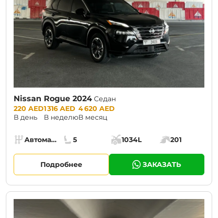
Nissan Rogue 2024
Седан
Prices:
220 AED
1 316 AED
4 620 AED
В день
В неделю
В месяц
Specs:
Автомат (АКПП)
5
1034L
201
Коробка передач:
Места:
Объём багажника:
Мощность двига
Подробнее
ЗАКАЗАТЬ
CURRENT PROMOTION:
30% OFF