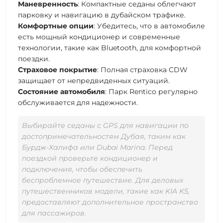
Маневренность
: Компактные
седаны
облегчают
парковку и навигацию в дубайском трафике.
Комфортные опции
: Убедитесь, что в
автомобиле
есть мощный кондиционер и современные
технологии
, такие как Bluetooth, для
комфортной
поездки.
Страховое покрытие
: Полная страховка CDW
защищает от непредвиденных ситуаций.
Состояние автомобиля
: Парк Rentico регулярно
обслуживается для надежности.
Выбирайте седаны с GPS для навигации по
достопримечательностям Дубая, таким как
Бурдж-Халифа или Dubai Marina. Перед
поездкой проверьте кондиционер и
подключения, чтобы обеспечить
беспроблемное путешествие. Для деловых
путешественников модели, такие как KIA K5,
предоставляют дополнительное пространство
для пассажиров.