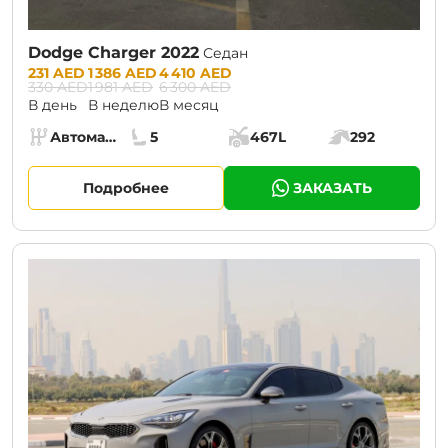
Dodge Charger 2022
Седан
Prices:
231 AED
1 386 AED
4 410 AED
330 AED
1 981 AED
6 300 AED
В день
В неделю
В месяц
Specs:
Автомат (АКПП)
5
467L
292
Коробка передач:
Места:
Объём багажника:
Мощность двига
Подробнее
ЗАКАЗАТЬ
CURRENT PROMOTION:
30% OFF