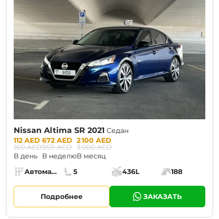
Nissan Altima SR 2021
Седан
Prices:
112 AED
672 AED
2 100 AED
160 AED
959 AED
3 000 AED
В день
В неделю
В месяц
Specs:
Автомат (АКПП)
5
436L
188
Коробка передач:
Места:
Объём багажника:
Мощность двига
Подробнее
ЗАКАЗАТЬ