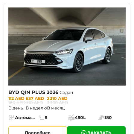
BYD QIN PLUS 2026
Седан
Prices:
112 AED
637 AED
2 310 AED
160 AED
910 AED
3 300 AED
В день
В неделю
В месяц
Specs:
Автомат (АКПП)
5
450L
180
Коробка передач:
Места:
Объём багажника:
Мощность двига
Подробнее
ЗАКАЗАТЬ