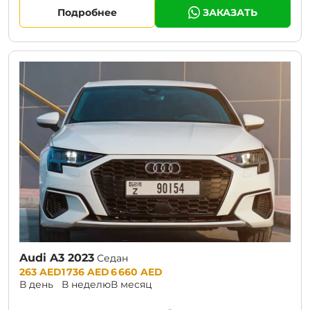
Подробнее
ЗАКАЗАТЬ
Audi A3 2023
Седан
Prices:
263 AED
1 736 AED
6 660 AED
В день
В неделю
В месяц