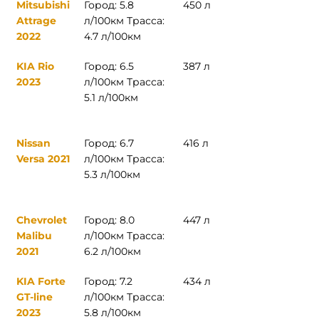
Mitsubishi
Город: 5.8
450 л
Attrage
л/100км Трасса:
2022
4.7 л/100км
KIA Rio
Город: 6.5
387 л
2023
л/100км Трасса:
5.1 л/100км
Nissan
Город: 6.7
416 л
Versa 2021
л/100км Трасса:
5.3 л/100км
Chevrolet
Город: 8.0
447 л
Malibu
л/100км Трасса:
2021
6.2 л/100км
KIA Forte
Город: 7.2
434 л
GT-line
л/100км Трасса:
2023
5.8 л/100км