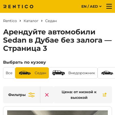
EN / AED
Me
Rentico
Каталог
Седан
Арендуйте автомобили
Sedan в Дубае без залога —
Страница 3
Выбрать по кузову
Все
Седан
Внедорожник
Цена: от низкой к
Фильтры
Clear filters
высокой
CURRENT PROMOTION:
30% OFF