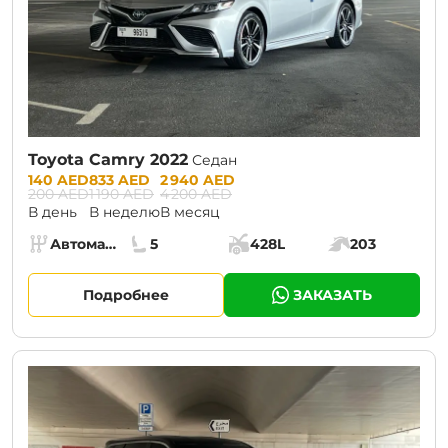
Toyota Camry 2022
Седан
Prices:
140 AED
833 AED
2 940 AED
200 AED
1 190 AED
4 200 AED
В день
В неделю
В месяц
Specs:
Автомат (АКПП)
5
428L
203
Коробка передач:
Места:
Объём багажника:
Мощность двига
Подробнее
ЗАКАЗАТЬ