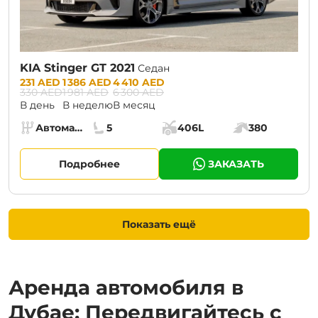
KIA Stinger GT 2021
Седан
Prices:
231 AED
1 386 AED
4 410 AED
330 AED
1 981 AED
6 300 AED
В день
В неделю
В месяц
Specs:
Автомат (АКПП)
5
406L
380
Коробка передач:
Места:
Объём багажника:
Мощность двига
Подробнее
ЗАКАЗАТЬ
Показать ещё
Аренда автомобиля в
Дубае: Передвигайтесь с