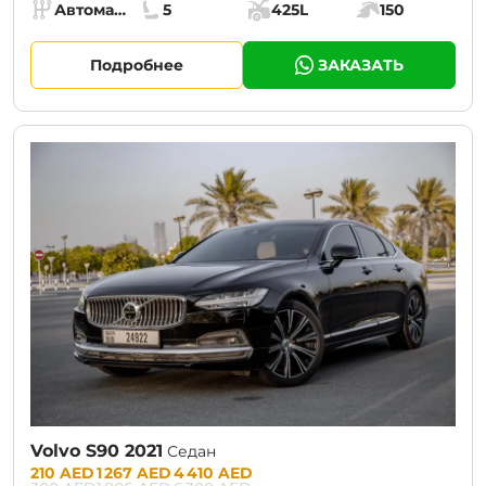
Specs:
Автомат (АКПП)
5
425L
150
Коробка передач:
Места:
Объём багажника:
Мощность двига
Подробнее
ЗАКАЗАТЬ
CURRENT PROMOTION:
30% OFF
Volvo S90 2021
Седан
Prices:
210 AED
1 267 AED
4 410 AED