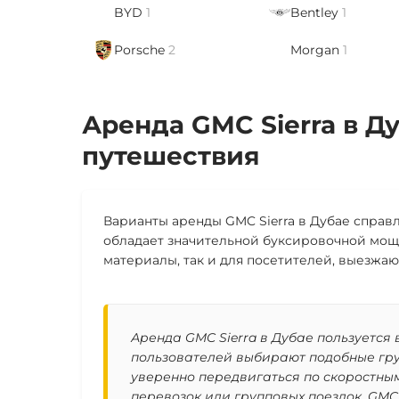
BYD
1
Bentley
1
Porsche
2
Morgan
1
Аренда GMC Sierra в Д
путешествия
Варианты аренды GMC Sierra в Дубае справл
обладает значительной буксировочной мощн
материалы, так и для посетителей, выезжаю
Аренда GMC Sierra в Дубае пользуется
пользователей выбирают подобные груз
уверенно передвигаться по скоростны
перевозок или групповых поездок, GMC