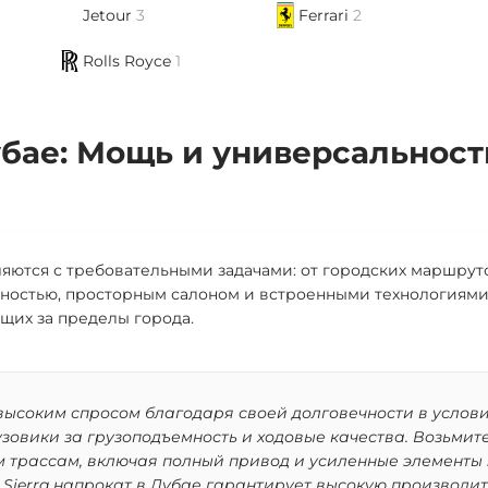
Jetour
3
Ferrari
2
Rolls Royce
1
убае: Мощь и универсальност
яются с требовательными задачами: от городских маршруто
остью, просторным салоном и встроенными технологиями, 
щих за пределы города.
 высоким спросом благодаря своей долговечности в услов
овики за грузоподъемность и ходовые качества. Возьмите 
м трассам, включая полный привод и усиленные элементы 
 Sierra напрокат в Дубае гарантирует высокую производи