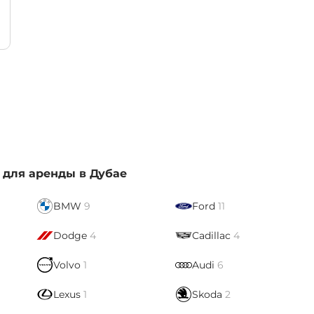
 для аренды в Дубае
BMW
9
Ford
11
Dodge
4
Cadillac
4
Volvo
1
Audi
6
Lexus
1
Skoda
2