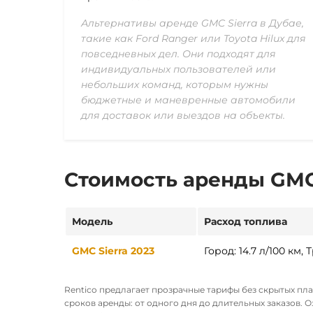
Альтернативы аренде GMC Sierra в Дубае,
такие как Ford Ranger или Toyota Hilux для
повседневных дел. Они подходят для
индивидуальных пользователей или
небольших команд, которым нужны
бюджетные и маневренные автомобили
для доставок или выездов на объекты.
Стоимость аренды GMC 
Модель
Расход топлива
GMC Sierra 2023
Город: 14.7 л/100 км, 
Rentico предлагает прозрачные тарифы без скрытых пл
сроков аренды: от одного дня до длительных заказов. 