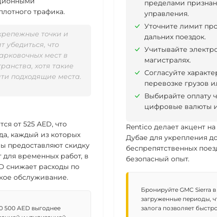
ационными
пределами признанн
плотного трафика.
управления.
Уточните лимит про
крепежные точки и
дальних поездок.
 убедиться, что
Учитывайте электр
парковочных мест в
магистралях.
ранства, хотя такие
Согласуйте характе
йти подходящие места.
перевозке грузов и
Выбирайте оплату ч
цифровые валюты и
ется от
525 AED
, что
Rentico делает акцент н
а, каждый из которых
Дубае для укрепления д
ры предоставляют скидку
беспрепятственных поез
ит для временных работ, в
безопасный опыт.
ED
снижает расходы по
кое обслуживание.
Бронируйте GMC Sierra в
загруженные периоды, ч
10 500 AED выгоднее
залога позволяет быстр