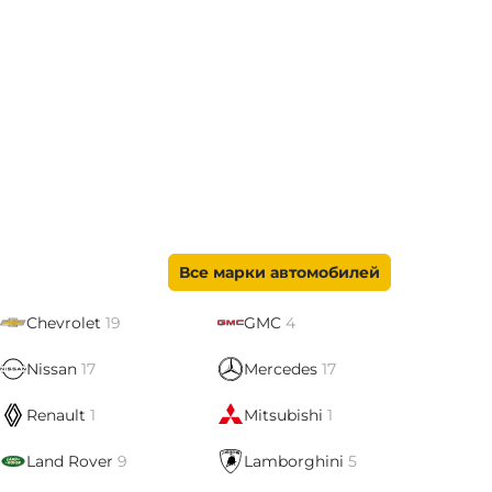
Все марки автомобилей
Chevrolet
19
GMC
4
Nissan
17
Mercedes
17
Renault
1
Mitsubishi
1
Land Rover
9
Lamborghini
5