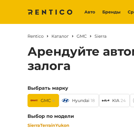
Авто
Бренды
Ср
Rentico
Каталог
GMC
Sierra
Арендуйте авто
залога
Выбрать марку
GMC
4
Hyundai
18
KIA
24
Выбор по модели
Sierra
Terrain
Yukon