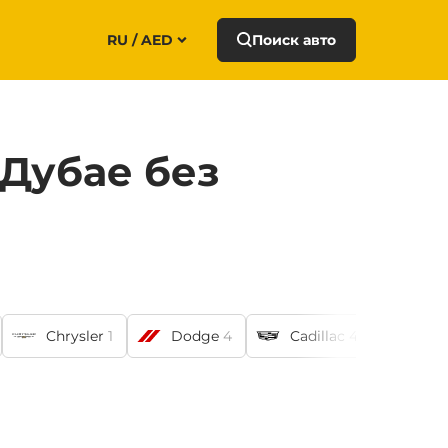
RU / AED
Поиск авто
 Дубае без
Chrysler
1
Dodge
4
Cadillac
4
Niss