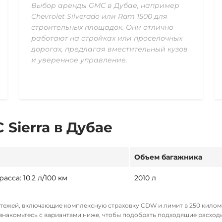
Выбор аренды GMC в Дубае, например
Chevrolet Silverado или Ram 1500 для
строительных площадок. Они отлично
работают на стройках или проселочных
дорогах, предлагая вместительный кузов
и уверенное управление.
Sierra в Дубае
Объем багажника
Трасса: 10.2 л/100 км
2010 л
атежей, включающие комплексную страховку CDW и лимит в 250 киломе
Ознакомьтесь с вариантами ниже, чтобы подобрать подходящие расход