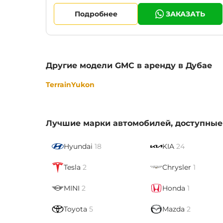
Подробнее
ЗАКАЗАТЬ
Другие модели GMC в аренду в Дубае
Terrain
Yukon
Лучшие марки автомобилей, доступные
Hyundai
18
KIA
24
Tesla
2
Chrysler
1
MINI
2
Honda
1
Toyota
5
Mazda
2