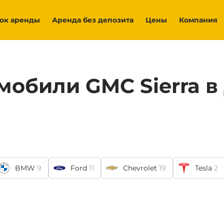
ок аренды
Аренда без депозита
Цены
Компания
мобили GMC Sierra в
BMW
9
Ford
11
Chevrolet
19
Tesla
2