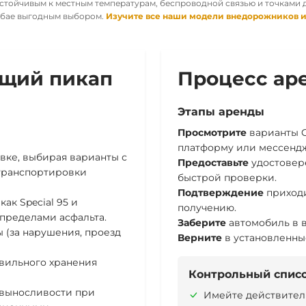
тойчивым к местным температурам, беспроводной связью и точками 
Дубае выгодным выбором.
Изучите все наши модели внедорожников и
ящий пикап
Процесс ар
Этапы аренды
Просмотрите
варианты G
платформу или мессенд
овке
, выбирая варианты с
Предоставьте
удостовере
транспортировки
быстрой проверки.
Подтверждение
приходи
 как Special 95 и
получению.
пределами асфальта.
Заберите
автомобиль в в
ы
(за нарушения, проезд
Верните
в установленные
вильного хранения
Контрольный списо
выносливости при
Имейте действител