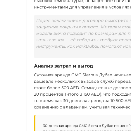
высоких температурах, оснащенные навиг
инструментами для управления в условиях 
Перед заключением договора осмотрите 
защитные покрытия пикапа. Жителям стоит
модель Sierra подходит по размерам для 
жилых зонах — её габариты требуют прост
инструменты, как ParkDubai, помогают на
Анализ затрат и выгод
Суточная аренда GMC Sierra в Дубае начина
дешевле нескольких вызовов служб переезд
стоит более 500 AED. Семидневные догово
20 процентов (итого
3 150 AED
), что подход
то время как 30-дневная аренда за
10 500 A
сравнению с владением, учитывая техничес
30-дневная аренда GMC Sierra в Дубае по цене 