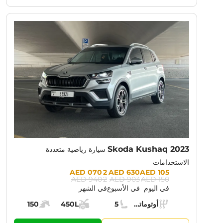
NT PROMOTION:
30% OFF
Skoda Kushaq 2023
سيارة رياضية متعددة
الاستخدامات
Prices:
2 070 AED
630 AED
105 AED
2 940 AED
903 AED
150 AED
في اليوم
في الأسبوع
في الشهر
Specs:
أوتوماتيك (AT)
5
450L
150
ناقل الحركة:
مقاعد:
مساحة الشحن:
قوة المحرك: