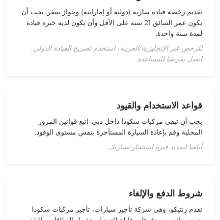
تقديم رخصة
قيادة
سارية (دولية أو إماراتية) وجواز سفر. يجب أن
يكون عمر السائق 21 سنة على الأقل وأن يكون لديه خبرة قيادة
لمدة سنة واحدة.
للرخص غير الإنجليزية/العربية، استخدم تصريح القيادة الدولي.
اتصل بفريقنا للمساعدة.
قواعد الاستخدام والقيود
يجب أن تبقى مركبات سكودا داخل دبي.
اتبع قوانين المرور
المحلية وقم بإعادة
السيارة المستأجرة
بنفس مستوى الوقود.
أبلغنا لتمديد فترة استئجار سيارتك.
شروط الدفع والإلغاء
تقدم رنتيكو، وهي
شركة تأجير سيارات
، تأجير
مركبات سكودا
بدون ودائع مع
مدفوعات
قابلة للتعديل، تشمل البطاقات والنقد