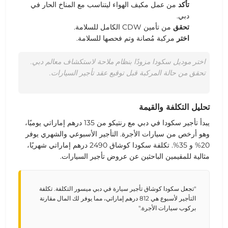
تأكد
من عمل مكيف الهواء ليتناسب مع المناخ الحار في
دبي.
تحقق
من تأمين CDW الكامل للسلامة.
اختر
مركبة مُصانة وتم فحصها للسلامة.
اختر موديل سكودا مزودًا بنظام ملاحة لاستكشاف معالم دبي.
تحقق من حالة المركبة قبل توقيع عقد تأجير السيارات.
تحليل التكلفة والقيمة
يبدأ تأجير
سكودا
في دبي مع رنتيكو من
135 درهم إماراتي يوميًا
،
وهو أرخص من سيارات الأجرة.
التأجير الأسبوعي والشهري
يوفر
20% و 35%.
تكلفة سكودا كوشاق 2490 درهم إماراتي شهريًا
،
مثالية للمقيمين الباحثين عن
عروض تأجير السيارات
.
"تجعل سكودا كوشاق تأجير سيارة في دبي ميسور التكلفة. تكلفة
التأجير لأسبوع هي 812 درهم إماراتي، مما يوفر لك المال مقارنة
بركوب سيارات الأجرة."