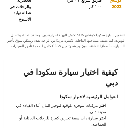
كوشاق
طريق سريع: ٦.١ لتر/
الحضرية
2023
١٠٠ كم
والرحلات في
عطلة نهاية
الأسبوع
تتضمن سيارة سكودا كوشاق SUV تكييف الهواء لحرارة دبي، ومنافذ USB، واتصال
بلوتوث
. كما تضيف
مساحتها الداخلية
الكبيرة مزيدًا من الراحة. تقدم رنتيكو، سوق تأجير
السيارات، أسعارًا شفافة، بدون وديعة، وتأمين CDW كامل لـ
خدمة تأجير السيارات
.
كيفية اختيار سيارة سكودا في
دبي
العوامل الرئيسية لاختيار سكودا
اختر
مركبات موفرة للوقود لتوفير المال أثناء القيادة في
مدينة دبي.
اختر
سيارة ذات سعة تخزين كبيرة للرحلات العائلية أو
الجماعية.