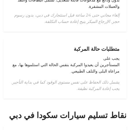
والعملات المشفرة.
إلغاء مجاني حتى 24 ساعة قبل استئجارك في دبي، بدون رسوم
حجز. الإرجاع المبكر يتيح إعادة حساب التكلفة.
متطلبات حالة المركبة
يجب على
المستأجرين
أن
يعيدوا
المركبة
بنفس
الحالة
التي
استلموها بها
،
مع
مراعاة
البلى
والتلف
الطبيعي
.
يشمل ذلك الحفاظ على نفس مستوى الوقود كما في بداية التأجير.
يجب إعادة المركبة نظيفة.
نقاط تسليم سيارات سكودا في دبي