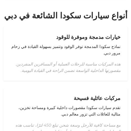
أنواع سيارات سكودا الشائعة في دبي
خيارات مدمجة وموفرة للوقود
نماذج سكودا المدمجة توفر الوقود وتتميز بسهولة القيادة في زحام
مرور دبي.
هذه المركبات مناسبة للرحلات العملية أو المسافرين المنفردين.
مقصورتها الداخلية الواسعة تضمن الراحة في القيادة اليومية.
مركبات عائلية فسيحة
تقدم سيارات سكودا
مقصورات
داخلية كبيرة ومساحة تخزين،
مثالية للعائلات التي تزور معالم دبي.
مع مساحة كافية للأرجل وسعة شحن تبلغ 450 لترًا، تناسب هذه