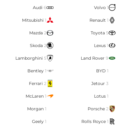
Audi
6
Volvo
1
Mitsubishi
1
Renault
1
Mazda
2
Toyota
5
Skoda
2
Lexus
1
Lamborghini
5
Land Rover
9
Bentley
1
BYD
1
Ferrari
2
Jetour
3
McLaren
1
Lotus
1
Morgan
1
Porsche
2
Geely
1
Rolls Royce
1