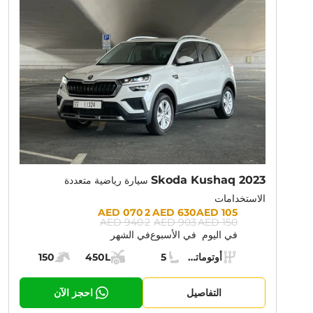
NT PROMOTION:
30% OFF
Skoda Kushaq 2023
سيارة رياضية متعددة
الاستخدامات
Prices:
2 070 AED
630 AED
105 AED
2 940 AED
903 AED
150 AED
في اليوم
في الأسبوع
في الشهر
Specs:
أوتوماتيك (AT)
5
450L
150
ناقل الحركة:
مقاعد:
مساحة الشحن:
قوة المحرك:
التفاصيل
احجز الآن