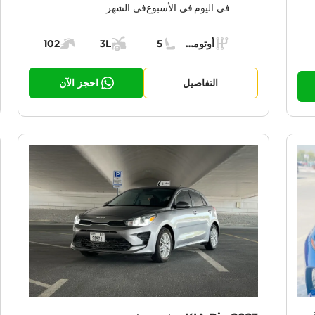
في اليوم
في الأسبوع
في الشهر
Specs:
أوتوماتيك (AT)
5
3L
102
ناقل الحركة:
مقاعد:
مساحة الشحن:
قوة المحرك:
حرك:
التفاصيل
احجز الآن
RENT PROMOTION:
30% OFF