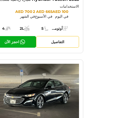
الاستخدامات
Prices:
2 700 AED
665 AED
100 AED
في اليوم
في الأسبوع
في الشهر
Specs:
أوتوماتيك (AT)
5
2L
4
ناقل الحركة:
مقاعد:
مساحة الشحن:
قوة الم
التفاصيل
احجز الآن
OTION:
30% OFF