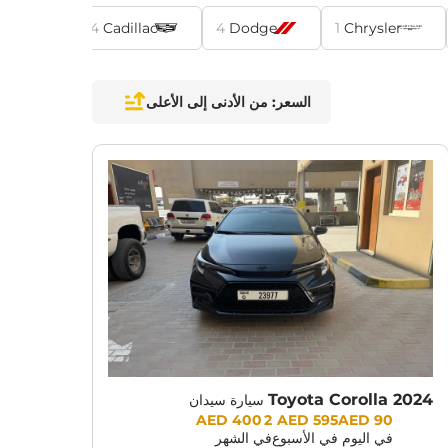
issan
4
Cadillac
4
Dodge
1
Chrysler
السعر: من الأدنى إلى الأعلى
CUR
Toyota Corolla 2024
سيارة سيدان
Prices:
2 400 AED
595 AED
90 AED
في اليوم
في الأسبوع
في الشهر