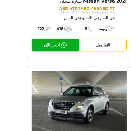
Nissan Versa 2021
سيارة سيدان
Prices:
1 470 AED
469 AED
77 AED
2 100 AED
665 AED
110 AED
في اليوم
في الأسبوع
في الشهر
Specs:
أوتوماتيك (AT)
5
416L
122
ناقل الحركة:
مقاعد:
مساحة الشحن:
قوة المحرك:
التفاصيل
احجز الآن
CURRENT PROMOTION:
CUR
30% OFF