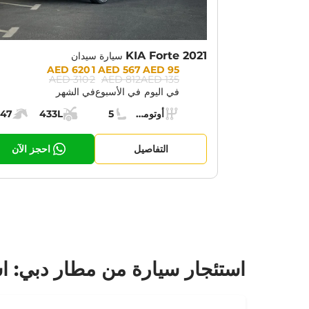
KIA Forte 2021
سيارة سيدان
Prices:
1 620 AED
567 AED
95 AED
2 310 AED
812 AED
135 AED
في اليوم
في الأسبوع
في الشهر
Specs:
أوتوماتيك (AT)
5
433L
147
ناقل الحركة:
مقاعد:
مساحة الشحن:
قوة الم
التفاصيل
احجز الآن
استئجار سيارة من مطار دبي: 