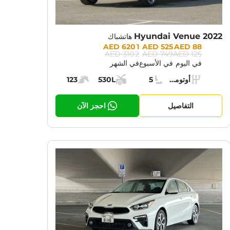
Hyundai Venue 2022
هاتشباك
Prices:
1 620 AED
525 AED
88 AED
2 310 AED
749 AED
125 AED
في اليوم
في الأسبوع
في الشهر
Specs:
أوتوماتيك (AT)
5
530L
123
ناقل الحركة:
مقاعد:
مساحة الشحن:
قوة المحرك:
التفاصيل
احجز الآن
CURRENT PROMOTION:
CUR
30% OFF