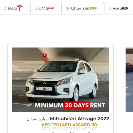
2
Tesla
4
GMC
19
Chevrolet
11
Ford
RENT PROMOTION:
30% OFF
Mitsubishi Attrage 2022
سيارة سيدان
Prices:
1 170 AED
420 AED
60 AED
1 650 AED
595 AED
85 AED