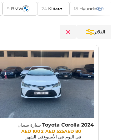
9
BMW
24
KIA
18
Hyundai
الفلاتر
Clear filters
Toyota Corolla 2024
سيارة سيدان
Prices:
2 100 AED
525 AED
80 AED
في اليوم
في الأسبوع
في الشهر