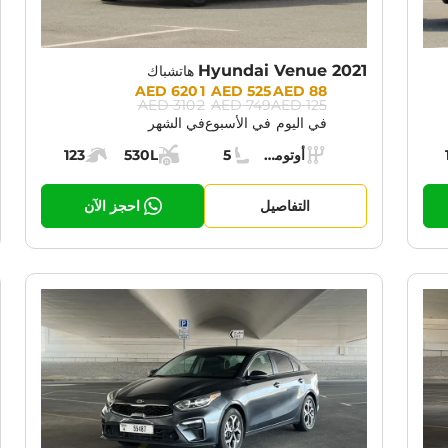
Hyundai Venue 2021
هاتشباك
Prices:
1 620 AED
525 AED
88 AED
2 310 AED
749 AED
125 AED
في اليوم
في الأسبوع
في الشهر
Specs:
أوتوماتيك (AT)
5
530L
123
حرك:
ناقل الحركة:
مقاعد:
مساحة الشحن:
قوة المحرك:
التفاصيل
احجز الآن
RENT PROMOTION:
CURRENT PROM
30% OFF