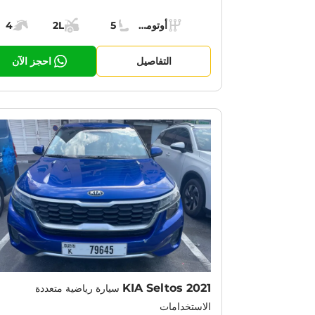
Specs:
أوتوماتيك (AT)
5
2L
4
ناقل الحركة:
مقاعد:
مساحة الشحن:
قوة الم
التفاصيل
احجز الآن
KIA Seltos 2021
سيارة رياضية متعددة
الاستخدامات