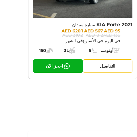
KIA Forte 2021
سيارة سيدان
Prices:
1 620 AED
567 AED
95 AED
2 310 AED
812 AED
135 AED
في اليوم
في الأسبوع
في الشهر
Specs:
أوتوماتيك (AT)
5
3L
150
ناقل الحركة:
مقاعد:
مساحة الشحن:
قوة المحرك:
التفاصيل
احجز الآن