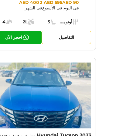
Prices:
2 400 AED
595 AED
90 AED
في اليوم
في الأسبوع
في الشهر
Specs:
أوتوماتيك (AT)
5
2L
4
ناقل الحركة:
مقاعد:
مساحة الشحن:
قوة الم
التفاصيل
احجز الآن
Hyundai Tucson 2023
سيارة رياضية متعددة