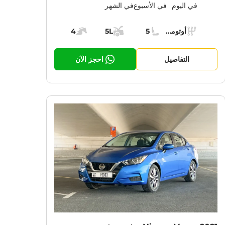
في اليوم
في الأسبوع
في الشهر
Specs:
أوتوماتيك (AT)
5
5L
4
ناقل الحركة:
مقاعد:
مساحة الشحن:
قوة المحرك:
التفاصيل
احجز الآن
CURRENT PROMOTION:
CUR
30% OFF