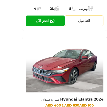
Specs:
أوتوماتيك (AT)
5
2L
4
ناقل الحركة:
مقاعد:
مساحة الشحن:
قوة المحرك:
التفاصيل
احجز الآن
Hyundai Elantra 2024
سيارة سيدان
Prices:
2 400 AED
630 AED
100 AED