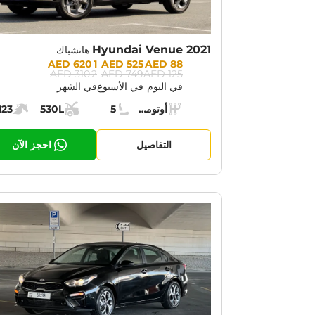
Hyundai Venue 2021
هاتشباك
Prices:
1 620 AED
525 AED
88 AED
2 310 AED
749 AED
125 AED
في اليوم
في الأسبوع
في الشهر
Specs:
أوتوماتيك (AT)
5
530L
123
ناقل الحركة:
مقاعد:
مساحة الشحن:
قوة الم
التفاصيل
احجز الآن
OTION:
30% OFF