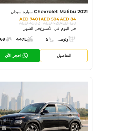
Chevrolet Malibu 2021
سيارة سيدان
Prices:
1 740 AED
504 AED
84 AED
2 490 AED
721 AED
120 AED
في اليوم
في الأسبوع
في الشهر
Specs:
أوتوماتيك (AT)
5
447L
169
ناقل الحركة:
مقاعد:
مساحة الشحن:
قوة الم
التفاصيل
احجز الآن
OTION:
30% OFF