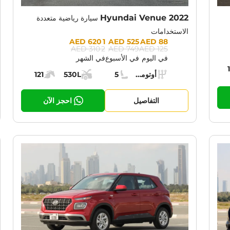
Hyundai Venue 2022
سيارة رياضية متعددة
الاستخدامات
Prices:
1 620 AED
525 AED
88 AED
2 310 AED
749 AED
125 AED
في اليوم
في الأسبوع
في الشهر
حرك:
Specs:
أوتوماتيك (AT)
5
530L
121
ناقل الحركة:
مقاعد:
مساحة الشحن:
قوة المحرك:
التفاصيل
احجز الآن
RENT PROMOTION:
CURRENT PROM
30% OFF