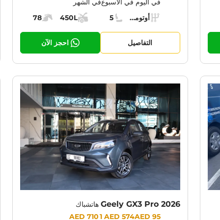
في اليوم
في الأسبوع
في الشهر
Specs:
أوتوماتيك (AT)
5
450L
78
حرك:
ناقل الحركة:
مقاعد:
مساحة الشحن:
قوة المحرك:
التفاصيل
احجز الآن
Geely GX3 Pro 2026
هاتشباك
Prices:
1 710 AED
574 AED
95 AED