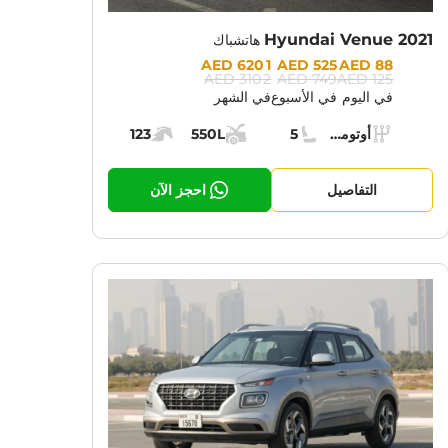
Hyundai Venue 2021
هاتشباك
Prices:
1 620 AED
525 AED
88 AED
2 310 AED
749 AED
125 AED
في اليوم
في الأسبوع
في الشهر
Specs:
أوتوماتيك (AT)
5
550L
123
ناقل الحركة:
مقاعد:
مساحة الشحن:
قوة المحرك:
التفاصيل
احجز الآن
CURRENT PROMOTION:
CUR
30% OFF