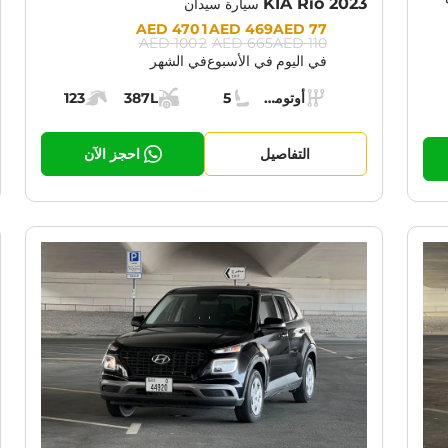
KIA Rio 2023
سيارة سيدان
Prices:
1 470 AED
469 AED
77 AED
2 100 AED
665 AED
110 AED
في اليوم
في الأسبوع
في الشهر
Specs:
أوتوماتيك (AT)
5
387L
123
ناقل الحركة:
مقاعد:
مساحة الشحن:
قوة المحرك:
حرك:
التفاصيل
احجز الآن
RENT PROMOTION:
CURRENT PROM
30% OFF