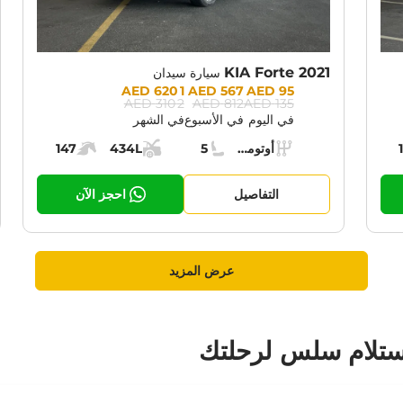
KIA Forte 2021
سيارة سيدان
Prices:
1 620 AED
567 AED
95 AED
2 310 AED
812 AED
135 AED
في اليوم
في الأسبوع
في الشهر
Specs:
أوتوماتيك (AT)
5
434L
147
حرك:
ناقل الحركة:
مقاعد:
مساحة الشحن:
قوة المحرك:
التفاصيل
احجز الآن
عرض المزيد
استلام سلس لرحلتك