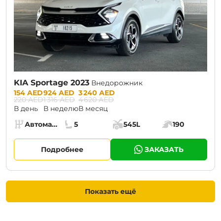
KIA Sportage 2023
Внедорожник
Prices:
154 AED
924 AED
3 240 AED
220 AED
1 316 AED
4 620 AED
В день
В неделю
В месяц
Specs:
Автомат (АКПП)
5
545L
190
Коробка передач:
Места:
Объём багажника:
Мощность двига
Подробнее
ЗАКАЗАТЬ
Показать ещё