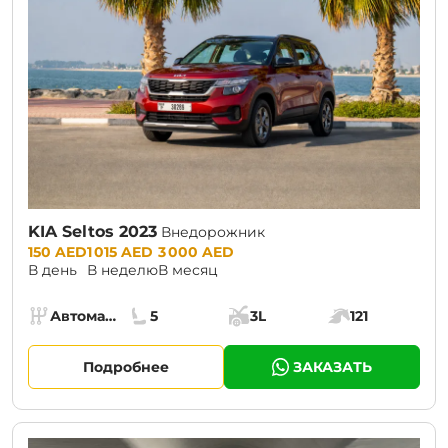
KIA Seltos 2023
Внедорожник
Prices:
150 AED
1 015 AED
3 000 AED
В день
В неделю
В месяц
Specs:
Автомат (АКПП)
5
3L
121
Коробка передач:
Места:
Объём багажника:
Мощность двига
Подробнее
ЗАКАЗАТЬ