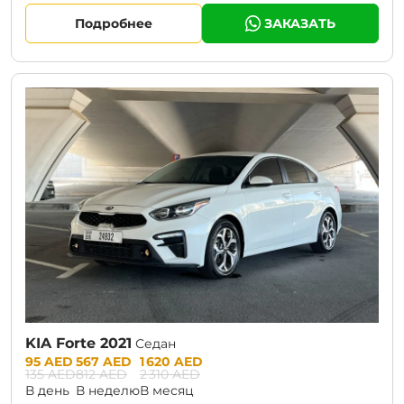
Подробнее
ЗАКАЗАТЬ
CURRENT PROMOTION:
30% OFF
KIA Forte 2021
Седан
Prices:
95 AED
567 AED
1 620 AED
135 AED
812 AED
2 310 AED
В день
В неделю
В месяц