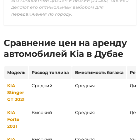
Его компактный дизайн и низкий расход топлива
делают его оптимальным выбором для
передвижения по городу.
Сравнение цен на аренду
автомобилей Kia в Дубае
Модель
Расход топлива
Вместимость багажа
Рек
KIA
Средний
Средняя
Дин
Stinger
GT 2021
KIA
Высокий
Средняя
Дел
Forte
2021
KIA
Высокий
Средняя
Уни