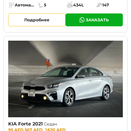
Specs:
Автомат (АКПП)
5
434L
147
Коробка передач:
Места:
Объём багажника:
Мощность двига
Подробнее
ЗАКАЗАТЬ
CURRENT PROMOTION:
30% OFF
KIA Forte 2021
Седан
Prices:
95 AED
567 AED
1 620 AED