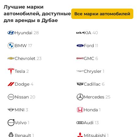
Лучшие марки
автомобилей, доступные
Все марки автомобилей
для аренды в Дубае
Hyundai
28
KIA
40
BMW
17
Ford
11
Chevrolet
23
GMC
6
Tesla
2
Chrysler
1
Dodge
4
Cadillac
6
Nissan
20
Mercedes
25
MINI
3
Honda
1
Volvo
1
Audi
13
Renault
1
Mitsubishi
1