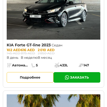
KIA Forte GT-line 2023
Седан
Prices:
102 AED
616 AED
2 010 AED
145 AED
875 AED
2 850 AED
В день
В неделю
В месяц
Specs:
Автомат (АКПП)
5
433L
147
Коробка передач:
Места:
Объём багажника:
Мощность двига
Подробнее
ЗАКАЗАТЬ