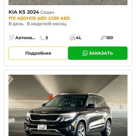
KIA K5 2024
Седан
Prices:
170 AED
1 015 AED
3 330 AED
В день
В неделю
В месяц
Specs:
Автомат (АКПП)
5
4L
150
Коробка передач:
Места:
Объём багажника:
Мощность двига
Подробнее
ЗАКАЗАТЬ
CURRENT PROMOTION:
30% OFF