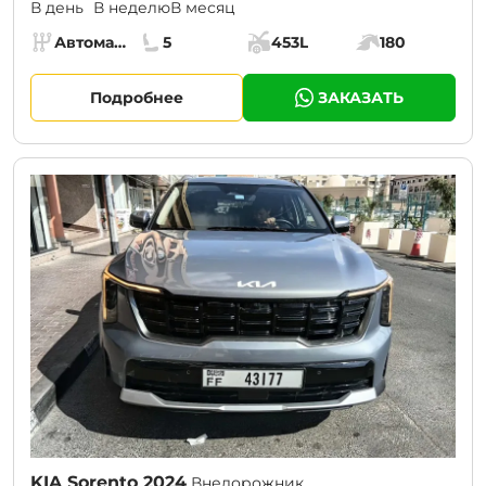
В день
В неделю
В месяц
Specs:
Автомат (АКПП)
5
453L
180
Коробка передач:
Места:
Объём багажника:
Мощность двига
Подробнее
ЗАКАЗАТЬ
KIA Sorento 2024
Внедорожник