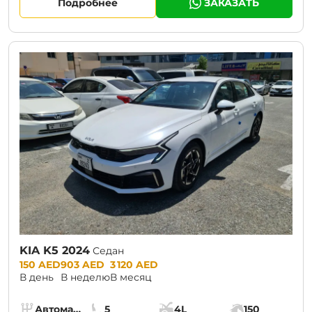
Подробнее
ЗАКАЗАТЬ
KIA K5 2024
Седан
Prices:
150 AED
903 AED
3 120 AED
В день
В неделю
В месяц
Specs:
Автомат (АКПП)
5
4L
150