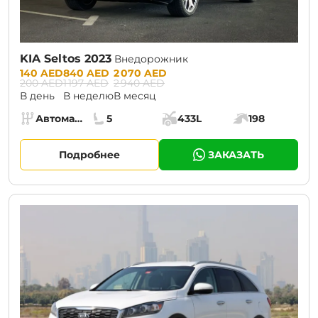
KIA Seltos 2023
Внедорожник
Prices:
140 AED
840 AED
2 070 AED
200 AED
1 197 AED
2 940 AED
В день
В неделю
В месяц
Specs:
Автомат (АКПП)
5
433L
198
Коробка передач:
Места:
Объём багажника:
Мощность двига
Подробнее
ЗАКАЗАТЬ
CURRENT PROMOTION:
30% OFF