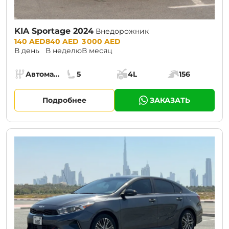
KIA Sportage 2024
Внедорожник
Prices:
140 AED
840 AED
3 000 AED
В день
В неделю
В месяц
Specs:
Автомат (АКПП)
5
4L
156
Коробка передач:
Места:
Объём багажника:
Мощность двига
Подробнее
ЗАКАЗАТЬ
CURRENT PROMOTION:
30% OFF