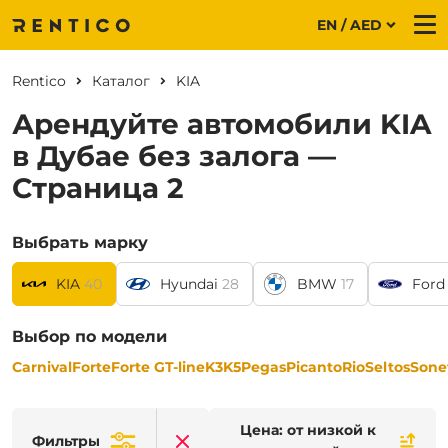
EN / AED
Me
Rentico
Каталог
KIA
Арендуйте автомобили KIA
в Дубае без залога —
Страница 2
Выбрать марку
KIA
40
Hyundai
28
BMW
17
Ford
Выбор по модели
Carnival
Forte
Forte GT-line
K3
K5
Pegas
Picanto
Rio
Seltos
Sone
Цена: от низкой к
Фильтры