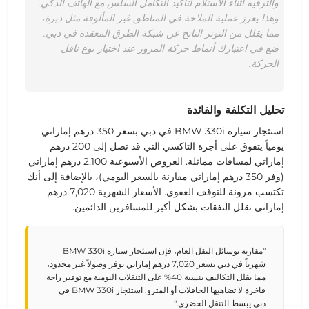
والترفيه أثناء الاستلام لتأكيد التكامل السلس مع الهاتف الذكي.
وهذا يعزز عملية الملاحة في المناطق غير المألوفة مثل ديرة،
مما يقلل من التوتر الناتج عن شبكة الطرق المعقدة في دبي.
ضع في اعتبارك أنماط حركة المرور عند اختيار نوع ناقل
الحركة.
تحليل التكلفة والفائدة
استئجار سيارة BMW 330i في دبي بسعر
350 درهم إماراتي
يومياً
يتفوق على أجرة التاكسي التي قد تصل إلى 200 درهم
إماراتي لمسافات مماثلة. العروض الأسبوعية
2,100 درهم إماراتي
(
وفر 350 درهم إماراتي مقارنة بالسعر اليومي
)، بالإضافة إلى أنك
تكتسب مرونة للتوقف العفوي. الأسعار الشهرية
7,020 درهم
إماراتي
تقلل النفقات بشكل أكبر للمسافرين الدائمين.
"مقارنة بوسائل النقل العام، فإن استئجار سيارة BMW 330i
شهرياً في دبي بسعر 7,020 درهم إماراتي يوفر وصولاً غير محدود،
مما يقلل التكاليف بنسبة 40% على التنقلات اليومية مع توفير راحة
فاخرة لا تضاهيها الحافلات أو المترو. استئجار BMW 330i في
دبي يبسط التنقل الحضري."