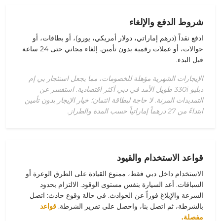
شروط الدفع والإلغاء
ادفع نقداً (درهم إماراتي، دولار أمريكي، يورو)، أو بطاقات، أو
حوالات، أو عملات رقمية بدون تأمين. إلغاء مجاني حتى 24 ساعة
قبل البدء.
الإيجارات الشهرية مؤهلة للخصومات، مما يجعل استئجار بي إم
دبليو 330i طويل الأمد في دبي أكثر اقتصادية. استفسر عن
التمديدات المرنة. لا حاجة لبطاقة ائتمان؛ خيار الإيجار بدون تأمين
ابتداءً من 27 درهماً إماراتياً حسب المدة والطراز.
قواعد الاستخدام والقيود
الاستخدام داخل دبي فقط، ممنوع القيادة على الطرق الوعرة أو
السباقات. أعد السيارة بنفس مستوى الوقود. الالتزام بحدود
السرعة والإبلاغ فوراً عن الحوادث. في حالة وقوع حادث: اتصل
بالشرطة، ثم اتصل بنا، واحصل على تقرير الشرطة.
قواعد
مفصلة.