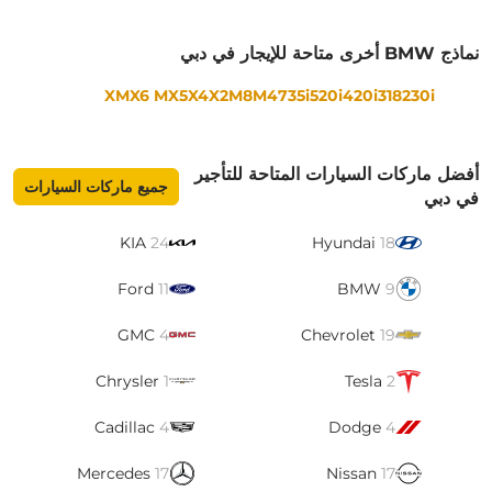
نماذج BMW أخرى متاحة للإيجار في دبي
XM
X6 M
X5
X4
X2
M8
M4
735i
520i
420i
318
230i
أفضل ماركات السيارات المتاحة للتأجير
جميع ماركات السيارات
في دبي
KIA
24
Hyundai
18
Ford
11
BMW
9
GMC
4
Chevrolet
19
Chrysler
1
Tesla
2
Cadillac
4
Dodge
4
Mercedes
17
Nissan
17