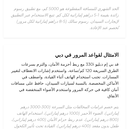
الحد الشهري للمسافة المقطوعة هو 5000 كم، مع تطبيق رسوم
زائدة بقيمة 1-5 دراهم إماراتية لكل كم. تتبع الاستخدام عبر التطبيق
لإيجارات السيدان. رسوم سالك (5-8 دراهم إماراتية لكل مرور)
تُخصم عند الإعادة.
الامتثال لقواعد المرور في دبي
قد بي إم دبليو 330i مع ربط أحزمة الأمان، والتزم بسرعات
الطرق السريعة 120 كم/ساعة، واستخدم إشارات الانعطاف لتغيير
المسارات. تجنب استخدام الهاتف أثناء القيادة، واصطف في
الأماكن المخصصة. بالنسبة لسيارات السيدان، حافظ على مسافات
أمان كافية في حركة المرور واستخدم الأضواء المنخفضة في
الأنفاق.
يتم خصم غرامات المخالفات مثل السرعة (300-3000 درهم
إماراتي)، الضوء الأحمر (1000 درهم إماراتي)، استخدام الهاتف
(800 درهم إماراتي)، عدم ربط حزام الأمان (400 درهم إماراتي)،
طفل بدون مقعد (400 درهم إماراتي)، القيادة تحت تأثير الكحول