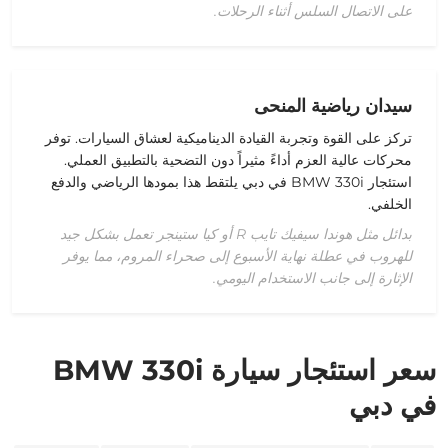
على الاتصال السلس أثناء الرحلات.
سيدان رياضية المنحى
تركز على القوة وتجربة القيادة الديناميكية لعشاق السيارات. توفر
محركات عالية العزم أداءً مثيراً دون التضحية بالتطبيق العملي.
استئجار BMW 330i في دبي يلتقط هذا بمودها الرياضي والدفع
الخلفي.
بدائل مثل هوندا سيفيك تايب R أو كيا ستينجر تعمل بشكل جيد
للهروب في عطلة نهاية الأسبوع إلى صحراء المروم، مما يوفر
الإثارة إلى جانب الاستخدام اليومي.
سعر استئجار سيارة BMW 330i
في دبي