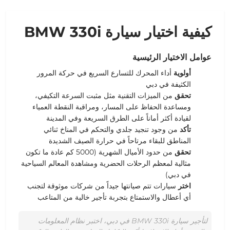
كيفية اختيار سيارة BMW 330i
عوامل الاختيار الرئيسية
أولوية
أداء المحرك للتسارع السريع في حركة المرور
الكثيفة في دبي
تحقق
من الميزات التقنية مثل مثبت السرعة التكيفي،
ومساعدة الحفاظ على المسار، ومراقبة النقطة العمياء
لقيادة أكثر أماناً على الطرق السريعة وفي المدينة
تأكد
من وجود تنجيد جلدي والتحكم في المناخ ثنائي
المناطق للبقاء مرتاحاً في حرارة الصيف الشديدة
تحقق
من حدود الأميال الشهرية (5000 كم عادة ما تكون
مثالية لمعظم الرحلات الحضرية ومشاهدة المعالم السياحية
في دبي)
اختر
سيارات تتم صيانتها جيداً من شركات موثوقة لتجنب
أي أعطال والاستمتاع بتجربة تأجير خالية من المتاعب
لتأجير سيارة BMW 330i في دبي، اختبر نظام المعلومات