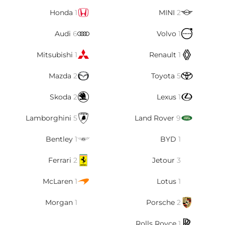
Honda
1
MINI
2
Audi
6
Volvo
1
Mitsubishi
1
Renault
1
Mazda
2
Toyota
5
Skoda
2
Lexus
1
Lamborghini
5
Land Rover
9
Bentley
1
BYD
1
Ferrari
2
Jetour
3
McLaren
1
Lotus
1
Morgan
1
Porsche
2
Rolls Royce
1