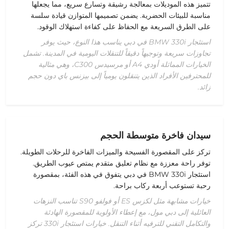
تتميز هذه الموديلات بمعالجة رشيقة وتسارع سريع، مما يجعلها
مناسبة للبيئات الحضرية. يضمن تصميمها المتوازن قيادة سلسة
على الطرق السريعة مع الحفاظ على كفاءة استهلاك الوقود.
استئجار BMW 330i في دبي يناسب هذا النوع، حيث يوفر
تجاوزات سريعة وتوجيهاً دقيقاً للتنقلات اليومية في المدينة. تشمل
الخيارات المماثلة أودي A4 أو مرسيدس C300، وهي مثالية
للمحترفين الأفراد الذين يتنقلون يومياً إلى بيزنس باي دون حجم
زائد.
سيدان فاخرة متوسطة الحجم
تركز على المقصورة الفسيحة والميزات الفاخرة للرحلات الطويلة.
توفر راحة معززة مع نظام تعليق متقدم يمتص عيوب الطريق.
استئجار BMW 330i في دبي يتفوق في هذه الفئة، بمقصورة
رحبة تستوعب أربعة ركاب براحة.
خيارات مشابهة مثل لكزس ES أو فولفو S90 تناسب النزهات
العائلية إلى دبي مول، مع إعطاء الأولوية للمقصورة الهادئة
والتكامل التقني للترفيه أثناء التنقل. خيارات استئجار 330i تركز