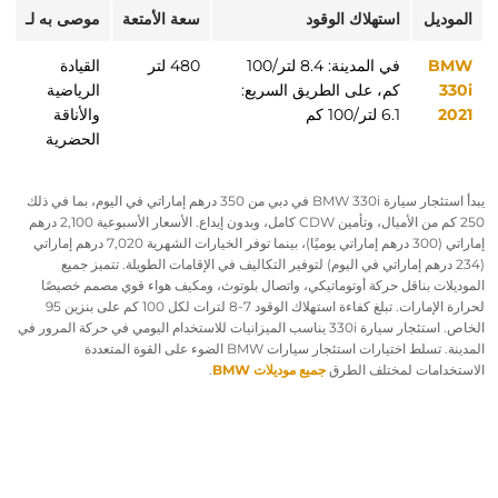
الموديل
استهلاك الوقود
سعة الأمتعة
موصى به لـ
BMW
في المدينة: 8.4 لتر/100
480 لتر
القيادة
330i
كم، على الطريق السريع:
الرياضية
2021
6.1 لتر/100 كم
والأناقة
الحضرية
يبدأ استئجار سيارة BMW 330i في دبي من
350 درهم إماراتي في اليوم
، بما في ذلك
250 كم من الأميال، وتأمين CDW كامل، وبدون إيداع. الأسعار الأسبوعية
2,100 درهم
إماراتي
(
300 درهم إماراتي يوميًا
)، بينما توفر الخيارات الشهرية
7,020 درهم إماراتي
(
234 درهم إماراتي في اليوم
) لتوفير التكاليف في الإقامات الطويلة. تتميز جميع
الموديلات بناقل حركة أوتوماتيكي، واتصال بلوتوث، ومكيف هواء قوي مصمم خصيصًا
لحرارة الإمارات. تبلغ كفاءة استهلاك الوقود 7-8 لترات لكل 100 كم على بنزين 95
الخاص. استئجار سيارة 330i يناسب الميزانيات للاستخدام اليومي في حركة المرور في
المدينة.
تسلط
اختيارات
استئجار
سيارات
BMW
الضوء على
القوة
المتعددة
الاستخدامات
لمختلف
الطرق
جميع موديلات BMW
.