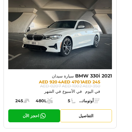
NT PROMOTION:
30% OFF
BMW 330i 2021
سيارة سيدان
Prices:
4 920 AED
1 470 AED
245 AED
7 020 AED
2 100 AED
350 AED
في اليوم
في الأسبوع
في الشهر
Specs:
أوتوماتيك (AT)
5
480L
245
ناقل الحركة:
مقاعد:
مساحة الشحن:
قوة المحرك:
التفاصيل
احجز الآن