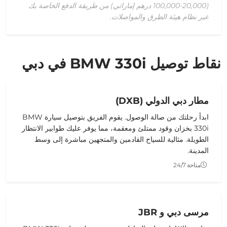
(20,000-100,000 درهم إماراتي) من طريقة الدفع الخاصة بك
عبر نظام هيئة الطرق والمواصلات.
نقاط توصيل BMW 330i في دبي
مطار دبي الدولي (DXB)
ابدأ رحلتك من صالة الوصول. يقوم الفريق بتوصيل سيارة BMW
330i بخزان وقود ممتلئ ومعقمة، مما يوفر عليك طوابير الانتظار
الطويلة. مثالية للسياح القادمين والمتجهين مباشرة إلى وسط
المدينة.
متاحة 24/7
مرسى دبي و JBR