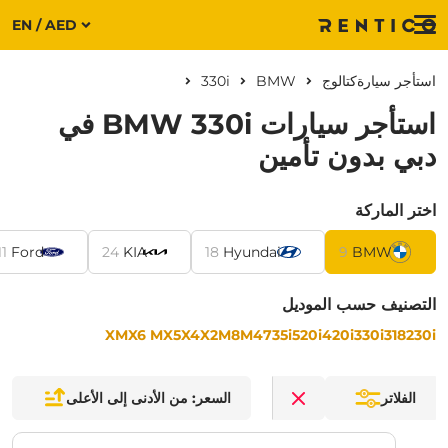
EN / AED
Menu
استأجر سيارة
كتالوج
BMW
330i
استأجر سيارات BMW 330i في
دبي بدون تأمين
اختر الماركة
11
Ford
24
KIA
18
Hyundai
9
BMW
التصنيف حسب الموديل
XM
X6 M
X5
X4
X2
M8
M4
735i
520i
420i
330i
318
230i
الفلاتر
السعر: من الأدنى إلى الأعلى
Clear filters