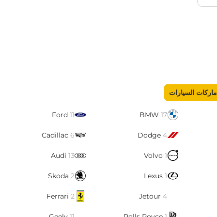
ماركات السيارات
Ford
11
BMW
17
Cadillac
6
Dodge
4
Audi
13
Volvo
1
Skoda
2
Lexus
1
Ferrari
2
Jetour
4
Geely
11
Rolls Royce
1