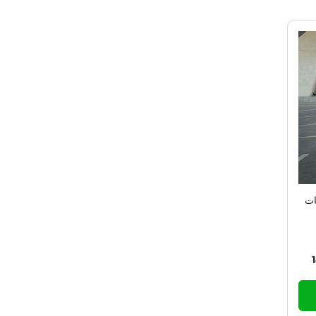
CURRENT PROM
ات
حرك: