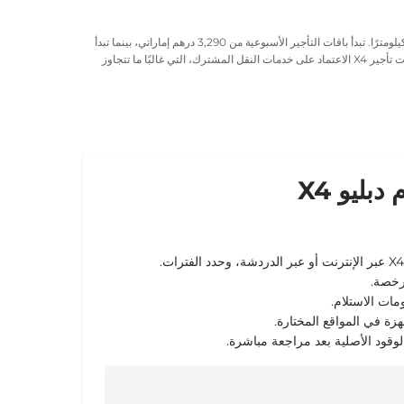
3,290 درهم إماراتي
، بينما تبدأ
للاستخدام الممتد. تأتي السيارات مزودة بناقل حركة أوتوماتيكي، ومقاعد فاخرة، ونظام توجيه. في المقابل، تقلل خيارات تأجير X4 الاعتماد على خدمات النقل المشترك، التي غالبًا ما تتجاوز
بليو X4
رخصة.
مات الاستلام.
ة في المواقع المختارة.
وقود الأصلية بعد مراجعة مباشرة.