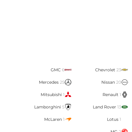
GMC
6
Chevrolet
23
Mercedes
25
Nissan
20
Mitsubishi
1
Renault
1
Lamborghini
5
Land Rover
13
McLaren
1
Lotus
1
MG
2