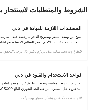
الشروط والمتطلبات لاستئجار بي إ
المستندات اللازمة للقيادة في دبي
نسخ من وثيقة السفر وتصريح الدخول. رخصة قيادة سارية، ال
باللغات المحددة. الحد الأدنى لعمر السائق 21 سنة، مع اشتراط سنة واحدة من الخبرة.
للطرازات الديناميكية مثل بي إم دبليو X4، يرجى التحقق من المؤهلات عند الحجز.
قواعد الاستخدام والقيود في دبي
الالتزام بالحدود الوطنية، وتجنب الطرق غير المعبدة. إعادة ا
التدخين داخل السيارة. مراعاة الحد الشهري البالغ 5000 كيلومتر.
التجديدات ممكنة مع إشعار مسبق بيوم واحد.