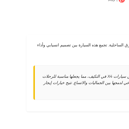
لى طول الطرق الساحلية. تجمع هذه السيارة بين تصميم انسيابي وأداء
تشمل الإعدادات المتقدمة أنظمة تعليق قابلة للتعديل تتكيف مع أسطح الطرق. ومن بين سيارات الكوبيه المتاحة للإيجار في دبي، تتفوق سيارات X4 في التكيف، مما يجعلها مناسبة للرحلات
ات الكوبيه الدفع الرباعي لدمجها بين الجماليات والاتساع. تتيح خيارات إيجار