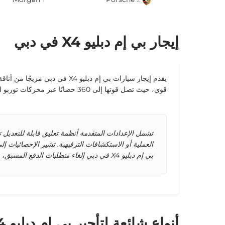
إيجار بي إم دبليو X4 في دبي
يقدم إيجار سيارات بي إم دبلي
قوي، حيث تصل قوتها إلى 360 حصانًا عبر محركات توربو لتحكم سريع الاستجابة.
بي إم دبليو X4 في دبي إلغاء متطلبات الدفع المسبق، مما يمنح حرية تنقل غير مقيدة عبر الإمارة.
أنواع شائعة لتأجير بي إم دبليو X4