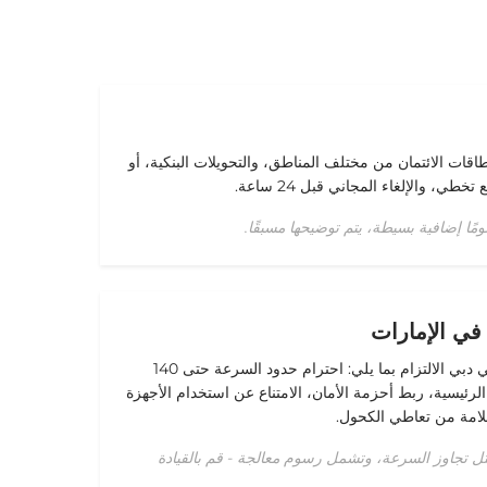
اقات الائتمان من مختلف المناطق، والتحويلات البنكية، أو
طي، والإلغاء المجاني قبل 24 ساعة.
ًا إضافية بسيطة، يتم توضيحها مسبقًا.
 في الإمارات
يتطلب استئجار بي إم دبليو X4 في دبي الالتزام بما يلي: احترام حدود السرعة حتى 140
لرئيسية، ربط أحزمة الأمان، الامتناع عن استخدام الأجهزة
سلامة من تعاطي الكحول.
ل تجاوز السرعة، وتشمل رسوم معالجة - قم بالقيادة