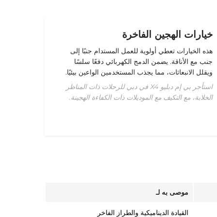
خيارات الهجين الفاخرة
هذه الخيارات تعطي أولوية للعمل المستدام جنبًا إلى
جنب مع الأناقة. يضمن الدمج الكهربائي دفعًا سلسًا
ويقلل الانبعاثات، مما يجذب المستخدمين الواعين بيئيًا.
استأجر بي إم دبليو X4 في دبي للرحلات ذات المناظر
الخلابة، مع التكيف مع الموديلات ذات الكفاءة الهجينة.
موصى به لـ
القيادة الديناميكية والطراز الفاخر