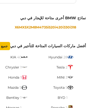
نماذج BMW أخرى متاحة للإيجار في دبي
X6M
X5
X2
M8
M4
735i
520i
420i
330i
318
أفضل ماركات السيارات المتاحة للتأجير في دبي
جميع 
KIA
40
Hyundai
28
Chrysler
1
Tesla
2
Honda
1
MINI
3
Mazda
5
Toyota
5
Bentley
1
BYD
1
Morgan
1
Porsche
2