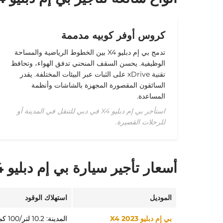
كروس أوفر كوبيه مدممة
تدمج بي إم دبليو X4 بين الخطوط الرياضية والمساحة
الوظيفية. يحسن السقف المنحني تدفق الهواء، وتحافظ
تقنية xDrive على الثبات عبر البيئات المختلفة. يقدر
السائقون المقصورة المجهزة بالشاشات وأنظمة
المساعدة.
استأجر بي إم دبليو X4 في دبي للتنقل في المدينة أو
للرحلات القصيرة.
أسعار تأجير سيارة بي إم دبليو X4 في دبي
الموديل
استهلاك الوقود
بي إم دبليو X4 2023
المدينة: 10.2 لتر/100 كم، الطريق السريع: 7.8 لتر/100 كم