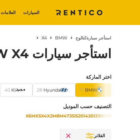
السيارات
العلامات 
استأجر سيارة
كتالوج
BMW
X4
استأجر سيارات BMW X4 في دبي بدون تأمين
اختر الماركة
40
KIA
28
Hyundai
17
BMW
التصنيف حسب الموديل
X6M
X5
X4
X2
M8
M4
735i
520i
420i
330i
318
الفلاتر
Clear filters