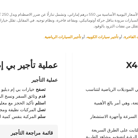
550 درهم إماراتي
، وتشمل تنازلًا عن ضرر الاصطدام وبدل 250 كيلومترًا. تبدأ باقات التأجير الأسبوعية من
 الفاخرة
، أو
تأجير سيارات الكوبيه
، أو
تأجير السيارات الرياضية
.
عملية تأجير بي إم د
عملية التأجير
ويات من 184 حصانًا في الموديلات الرياضية لتتناسب
تصفح
خيارات بي إم دبليو X4 عبر الإنترنت أو عبر الدردشة، وحدد الفترات.
قدم
وثائق السفر ونسخ ال
عة، وهي أمر بالغ الأهمية
استلم
تأكيد الحجز مع معلو
تصل
المركبات نظيفة ومجهز
السرعة وأجهزة الاستشعار
سلم
المركبة بنفس كمية ال
قائمة مراجعة التأجير
الرؤية لتضخيم مشاهد الطريق