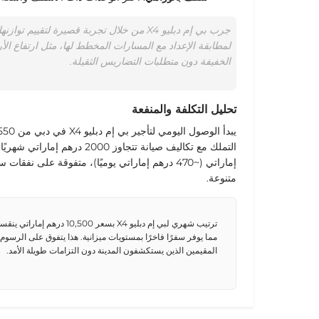
جرب بي إم دبليو X4 من خلال تجربة قصيرة لتقييم
لمطابقة الإعداد مع المسارات المخطط لها، مثل ارتفاع ال
الخفيفة دون متطلبات التضاريس الثقيلة.
تحليل التكلفة والمنفعة
يبدأ الوصول اليومي لتأجير بي إم دبليو X4 في دبي من
550 درهم إمارا
التملك مع تكاليف صيانة تتجاوز 2000 درهم إماراتي شهريًا. خطط السبعة أيام
إماراتي
(~
470 درهم إماراتي
يوميًا)، متفوقة على نفقات 
متنوعة.
مما يوفر سفرًا فاخرًا بمستويات ميزانية. هذا يتفوق على الرسوم 
المقيمين الذين يستكشفون المدينة دون التزامات طويلة الأمد.