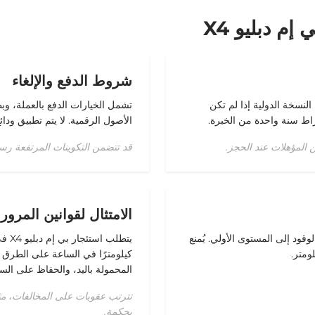
م دبليو X4
شروط الدفع والإلغاء
نسخة الدولية إذا لم تكن
تشمل الخيارات الدفع بالعملة، وبط
الأصول الرقمية. لا يتم تطبيق ودائع تخ
قد تتضمن التكوينات المرتفعة رسوم
الامتثال لقوانين المرور
لوقود إلى المستوى الأولي. يُمنع
كيلومترًا في الساعة على الطرق ا
المحمولة باليد، والحفاظ على ال
تترتب عقوبات على المخالفات، مث
بحكمة.