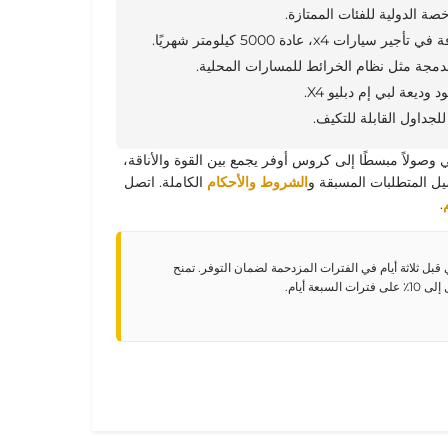
 الدولية للفئات الممتازة.
ات x4، عادة 5000 كيلومتر شهريًا.
مدمجة مثل نظام الخرائط للمسارات المحلية.
ديعة لبي إم دبليو X4.
لجداول القابلة للتكيف.
 بي إم دبليو X4 في دبي وصولاً مبسطًا إلى كروس أوفر يجمع بين القوة والأناقة،
يل المتطلبات المسبقة و
الشروط والأحكام
الكاملة
. اتصل
.
 بي إم دبليو X4 في دبي قبل ثلاثة أيام في الفترات المزدحمة لضمان التوفر. تمنح
عة أيام.