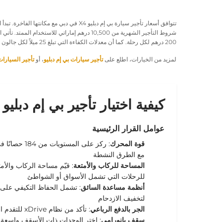
تتوافق أسعار تأجير سيارة بي إم دبليو X4 في دبي مع مكانتها الفاخرة. تبدأ الأسعار اليومية الأساسية من
شروط التأجير الشهرية من
10,500 درهم إماراتي
200 درهم لكل رحلة. كما أن معدلات الكفاءة التي تبلغ 25 ميلاً لكل جالون تقلل من نفقات التزود بالوقود.
لمزيد من الخيارات، اطلع على
تأجير سيارات بي إم دبليو
، أو
تأجير السيارات
كيفية اختيار تأجير بي إم دبليو X4
عوامل القرار الرئيسية
قوة المحرك
: ركز على المست
مع الطرق النشطة
المساحة للركاب والأمتعة
: قيّم مساحة الركاب والأمت
للرحلات التي تشمل الأسواق أو الشواطئ
أنظمة مساعدة السائق
: تشمل الحفاظ التكيفي على 
لتخفيف الازدحام
الجر بالدفع الرباعي
: تأكد من نظام xDrive للتقدم الثابت على الطرق السريعة
سقف بانورامي
: اختر الوحدات ذات الأسقف واسعة 