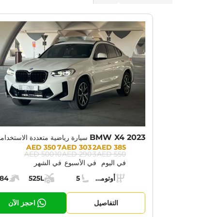
OTION:
30% OFF
BMW X4 2023
سيارة رياضية متعددة الاستخدام
Prices:
7 350 AED
2 303 AED
385 AED
10 500 AED
3 290 AED
550 AED
في اليوم
في الأسبوع
في الشهر
Specs:
أوتوماتيك (AT)
5
525L
184
ناقل الحركة:
مقاعد:
مساحة الشحن:
قوة الم
التفاصيل
احجز الآن