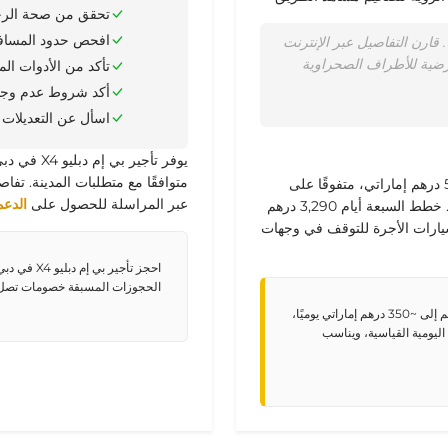
تحقق من صحة الرخصة
افحص حدود المسافة في تأجير سيار
 توازنها. قارن التفاصيل عبر الإنترنت
أرضية للأطراف الصحراوية
تأكد من الأدوات ال
أكد شروط عدم وجود و
اسأل عن التعديلات ل
يوفر تأجير
متوافقًا مع متطلبات المدينة.
تفاص
تي
، متفوقًا على
عبر المراسلة للحصول على
الدعم
3,290 درهم
سيارات الأجرة للتوقف في وجهات
احجز تأجير
الحجوزات المسبقة خصومات تصل إلى 10٪ على فترات السب
ترتيب شهري لبي إم دبليو X4 بسعر 10,500 درهم إماراتي ينقسم إلى ~350 درهم إماراتي يوميًا،
اليومية القياسية، ويناسب