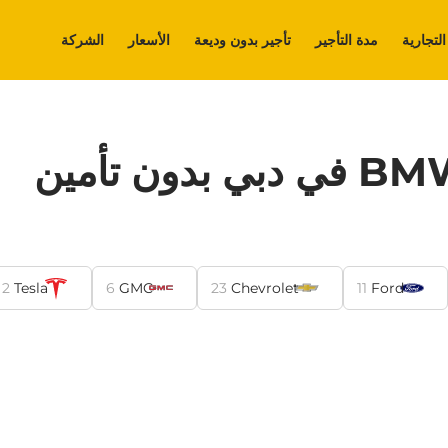
التجارية
مدة التأجير
تأجير بدون وديعة
الأسعار
الشركة
2
Tesla
6
GMC
23
Chevrolet
11
Ford